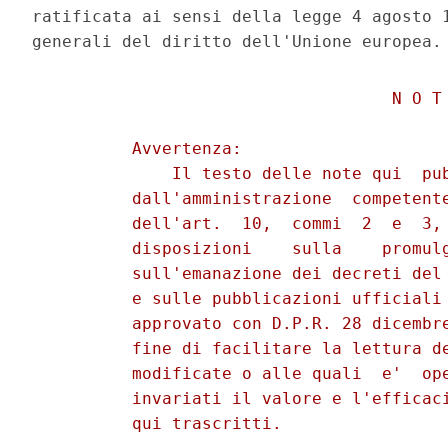
ratificata ai sensi della legge 4 agosto 1
                                    N O T 
          Avvertenza: 

              Il testo delle note qui  pub
          dall'amministrazione  competente
          dell'art.  10,  commi  2  e  3, 
          disposizioni    sulla    promulg
          sull'emanazione dei decreti del 
          e sulle pubblicazioni ufficiali 
          approvato con D.P.R. 28 dicembre
          fine di facilitare la lettura de
          modificate o alle quali  e'  ope
          invariati il valore e l'efficaci
          qui trascritti. 
