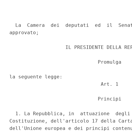
  La  Camera  dei  deputati  ed  il  Senat
approvato; 

                   IL PRESIDENTE DELLA REP
                              Promulga 

la seguente legge: 

                               Art. 1 

                              Principi 

  1. La Repubblica, in  attuazione  degli 
Costituzione, dell'articolo 17 della Carta
dell'Unione europea e dei principi contenu