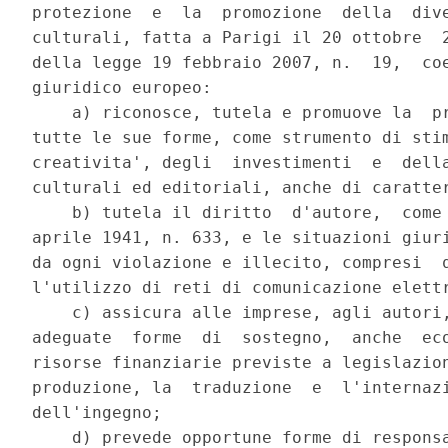
protezione  e  la  promozione  della  dive
culturali, fatta a Parigi il 20 ottobre  2
della legge 19 febbraio 2007, n.  19,  coe
giuridico europeo: 

    a) riconosce, tutela e promuove la  pr
tutte le sue forme, come strumento di stim
creativita', degli  investimenti  e  della
culturali ed editoriali, anche di caratter
    b) tutela il diritto  d'autore,  come 
aprile 1941, n. 633, e le situazioni giuri
da ogni violazione e illecito, compresi  q
l'utilizzo di reti di comunicazione elettr
    c) assicura alle imprese, agli autori,
adeguate  forme  di  sostegno,  anche  eco
risorse finanziarie previste a legislazion
produzione, la  traduzione  e  l'internazi
dell'ingegno; 

    d) prevede opportune forme di responsa