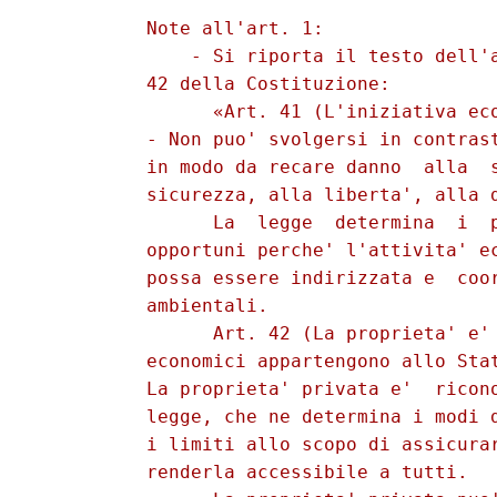
          Note all'art. 1: 

              - Si riporta il testo dell'a
          42 della Costituzione: 

                «Art. 41 (L'iniziativa eco
          - Non puo' svolgersi in contrast
          in modo da recare danno  alla  s
          sicurezza, alla liberta', alla d
                La  legge  determina  i  p
          opportuni perche' l'attivita' ec
          possa essere indirizzata e  coor
          ambientali. 

                Art. 42 (La proprieta' e' 
          economici appartengono allo Stat
          La proprieta' privata e'  ricono
          legge, che ne determina i modi d
          i limiti allo scopo di assicurar
          renderla accessibile a tutti. 
