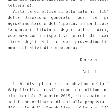
lettera d); 

  Vista la direttiva direttoriale n.  1184
della  Direzione  generale   per   la   pr
agroalimentare e dell'ippica, in particola
la quale i  titolari  degli  uffici  dirig
coerenza con i rispettivi decreti di incar
firma  degli  atti  e  dei  provvedimenti 
amministrativi di competenza; 

                              Decreta: 

                               Art. 1 

  1. Al disciplinare di produzione della D
Valpolicella»  cosi'  come  da  ultimo  mo
ministeriale 2 agosto 2019, richiamato in 
modifiche ordinarie di cui alla proposta  
Ufficiale della Repubblica italiana n. 142