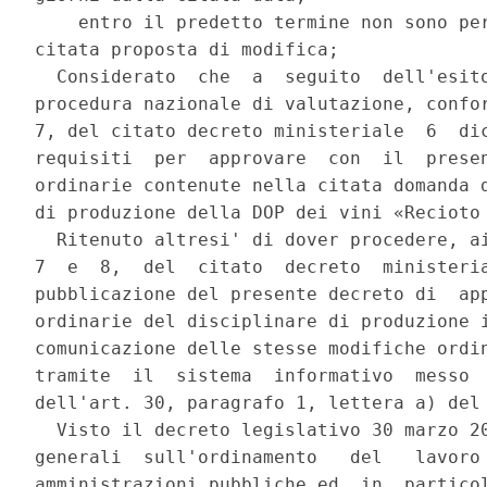
    entro il predetto termine non sono per
citata proposta di modifica; 

  Considerato  che  a  seguito  dell'esito
procedura nazionale di valutazione, confor
7, del citato decreto ministeriale  6  dic
requisiti  per  approvare  con  il  presen
ordinarie contenute nella citata domanda d
di produzione della DOP dei vini «Recioto 
  Ritenuto altresi' di dover procedere, ai
7  e  8,  del  citato  decreto  ministeria
pubblicazione del presente decreto di  app
ordinarie del disciplinare di produzione i
comunicazione delle stesse modifiche ordin
tramite  il  sistema  informativo  messo  
dell'art. 30, paragrafo 1, lettera a) del 
  Visto il decreto legislativo 30 marzo 20
generali  sull'ordinamento   del   lavoro 
amministrazioni pubbliche ed  in  particol