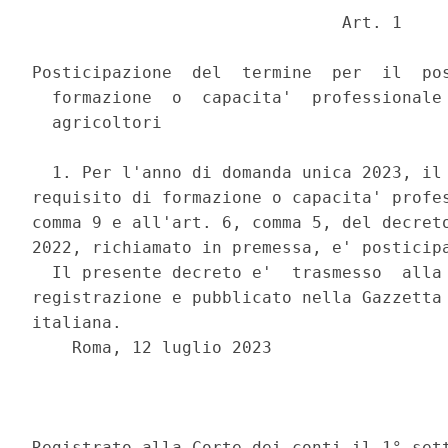
                               Art. 1 

Posticipazione  del  termine  per  il  pos
  formazione  o  capacita'  professionale 
  agricoltori 

  1. Per l'anno di domanda unica 2023, il 
requisito di formazione o capacita' profes
comma 9 e all'art. 6, comma 5, del decreto
2022, richiamato in premessa, e' posticipa
  Il presente decreto e'  trasmesso  alla 
registrazione e pubblicato nella Gazzetta 
italiana. 

    Roma, 12 luglio 2023 

                                          
Registrato alla Corte dei conti il 1° sett