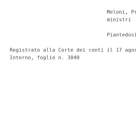
                                Meloni, Pr
                                ministri 

                                Piantedosi
Registrato alla Corte dei conti il 17 agos