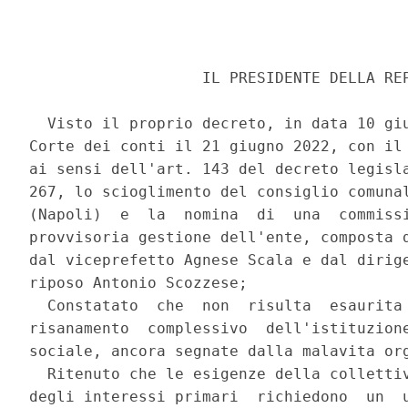
                   IL PRESIDENTE DELLA REP
  Visto il proprio decreto, in data 10 giu
Corte dei conti il 21 giugno 2022, con il 
ai sensi dell'art. 143 del decreto legisla
267, lo scioglimento del consiglio comunal
(Napoli)  e  la  nomina  di  una  commissi
provvisoria gestione dell'ente, composta d
dal viceprefetto Agnese Scala e dal dirige
riposo Antonio Scozzese; 

  Constatato  che  non  risulta  esaurita 
risanamento  complessivo  dell'istituzione
sociale, ancora segnate dalla malavita org
  Ritenuto che le esigenze della collettiv
degli interessi primari  richiedono  un  u