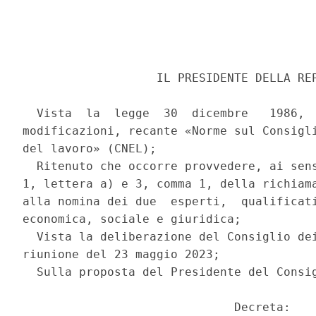
                   IL PRESIDENTE DELLA REP
  Vista  la  legge  30  dicembre   1986,  
modificazioni, recante «Norme sul Consigli
del lavoro» (CNEL); 

  Ritenuto che occorre provvedere, ai sens
1, lettera a) e 3, comma 1, della richiama
alla nomina dei due  esperti,  qualificati
economica, sociale e giuridica; 

  Vista la deliberazione del Consiglio dei
riunione del 23 maggio 2023; 

  Sulla proposta del Presidente del Consig
                              Decreta: 
