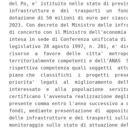
del Po, e' istituito nello stato di previs
infrastrutture e  dei  trasporti  un  fond
dotazione di 50 milioni di euro per ciascu
2023. Con decreto del Ministro delle infra
di concerto con il Ministro dell'economia 
intesa in sede di Conferenza unificata di 
legislativo 28 agosto 1997, n. 281, e' dis
risorse  a  favore  delle  citta'  metropo
territorialmente competenti e dell'ANAS  S
rispettiva competenza quali soggetti  attu
piano che  classifichi  i  progetti  prese
priorita'  legati  al  miglioramento  dell
interessato  e  alla  popolazione  servita
certificano l'avvenuta realizzazione degli
presente comma entro l'anno successivo a q
fondi, mediante presentazione di  apposito
delle infrastrutture e dei trasporti sulla
monitoraggio sullo stato di attuazione del