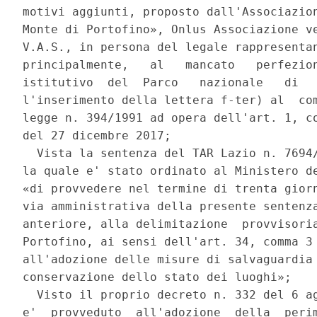
motivi aggiunti, proposto dall'Associazion
Monte di Portofino», Onlus Associazione ve
V.A.S., in persona del legale rappresentan
principalmente,   al   mancato   perfezion
istitutivo  del  Parco   nazionale   di   
l'inserimento della lettera f-ter) al  com
legge n. 394/1991 ad opera dell'art. 1, co
del 27 dicembre 2017; 

  Vista la sentenza del TAR Lazio n. 7694/
la quale e' stato ordinato al Ministero de
«di provvedere nel termine di trenta giorn
via amministrativa della presente sentenza
anteriore, alla delimitazione  provvisoria
Portofino, ai sensi dell'art. 34, comma 3 
all'adozione delle misure di salvaguardia 
conservazione dello stato dei luoghi»; 

  Visto il proprio decreto n. 332 del 6 ag
e'  provveduto  all'adozione  della  perim