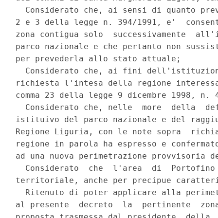
  Considerato che, ai sensi di quanto prev
2 e 3 della legge n. 394/1991, e'  consent
zona contigua solo  successivamente  all'i
parco nazionale e che pertanto non sussist
per prevederla allo stato attuale; 

  Considerato che, ai fini dell'istituzion
richiesta l'intesa della regione interessa
comma 23 della legge 9 dicembre 1998, n. 4
  Considerato che, nelle  more  della  def
istituivo del parco nazionale e del raggiu
Regione Liguria, con le note sopra  richia
regione in parola ha espresso e confermato
ad una nuova perimetrazione provvisoria de
  Considerato  che  l'area  di  Portofino 
territoriale, anche per precipue caratteri
  Ritenuto di poter applicare alla perimet
al presente  decreto  la  pertinente  zona
proposta trasmessa dal presidente  della  