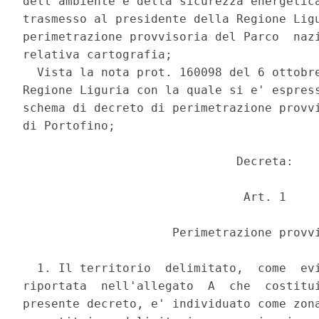
dell'ambiente e della sicurezza energetica
trasmesso al presidente della Regione Ligu
perimetrazione provvisoria del Parco  nazi
relativa cartografia; 

  Vista la nota prot. 160098 del 6 ottobre
Regione Liguria con la quale si e' espress
schema di decreto di perimetrazione provvi
di Portofino; 

                              Decreta: 

                               Art. 1 

                     Perimetrazione provvi
  1. Il territorio  delimitato,  come  evi
riportata  nell'allegato  A  che  costitui
presente decreto, e' individuato come zona