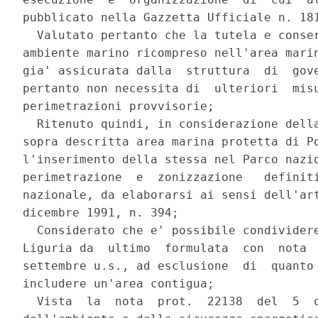
pubblicato nella Gazzetta Ufficiale n. 181
  Valutato pertanto che la tutela e conser
ambiente marino ricompreso nell'area marin
gia' assicurata dalla  struttura  di  gove
pertanto non necessita di  ulteriori  misu
perimetrazioni provvisorie; 

  Ritenuto quindi, in considerazione della
sopra descritta area marina protetta di Po
l'inserimento della stessa nel Parco nazio
perimetrazione  e  zonizzazione   definiti
nazionale, da elaborarsi ai sensi dell'art
dicembre 1991, n. 394; 

  Considerato che e' possibile condividere
Liguria da  ultimo  formulata  con  nota  
settembre u.s., ad esclusione  di  quanto 
includere un'area contigua; 

  Vista  la  nota  prot.  22138  del  5  o