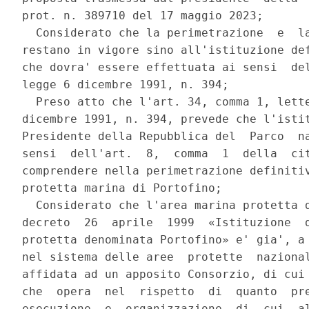
prot. n. 389710 del 17 maggio 2023; 

  Considerato che la perimetrazione  e  la
restano in vigore sino all'istituzione def
che dovra' essere effettuata ai sensi  del
legge 6 dicembre 1991, n. 394; 

  Preso atto che l'art. 34, comma 1, lette
dicembre 1991, n. 394, prevede che l'istit
Presidente della Repubblica del  Parco  na
sensi  dell'art.  8,  comma  1  della  cit
comprendere nella perimetrazione definitiv
protetta marina di Portofino; 

  Considerato che l'area marina protetta d
decreto  26  aprile  1999  «Istituzione  d
protetta denominata Portofino» e' gia', a 
nel sistema delle aree  protette  nazional
affidata ad un apposito Consorzio, di cui 
che  opera  nel  rispetto  di  quanto  pre
esecuzione  e  organizzazione  di  cui  al