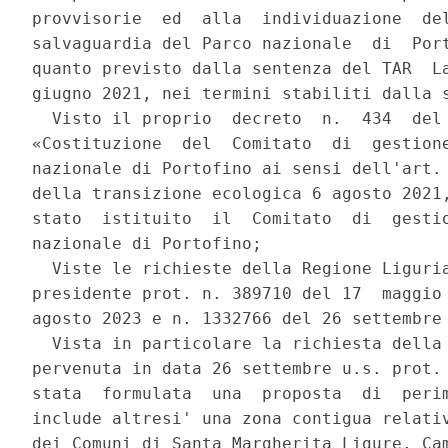
provvisorie  ed  alla  individuazione  del
salvaguardia del Parco nazionale  di  Port
quanto previsto dalla sentenza del TAR  La
giugno 2021, nei termini stabiliti dalla s
  Visto il proprio  decreto  n.  434  del 
«Costituzione  del  Comitato  di  gestione
nazionale di Portofino ai sensi dell'art. 
della transizione ecologica 6 agosto 2021,
stato  istituito  il  Comitato  di  gestio
nazionale di Portofino; 

  Viste le richieste della Regione Liguria
presidente prot. n. 389710 del 17  maggio 
agosto 2023 e n. 1332766 del 26 settembre 
  Vista in particolare la richiesta della 
pervenuta in data 26 settembre u.s. prot. 
stata  formulata  una  proposta  di  perim
include altresi' una zona contigua relativ
dei Comuni di Santa Margherita Ligure, Cam