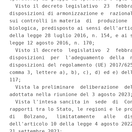
  Visto il decreto legislativo  23  febbra
disposizioni di armonizzazione e  razional
sui controlli in materia  di  produzione  
biologica, predisposto ai sensi dell'artic
della legge 28 luglio 2016, n. 154, e ai s
legge 12 agosto 2016, n. 170; 

  Visto il decreto  legislativo  2  febbra
disposizioni  per  l'adeguamento  della  n
disposizioni del regolamento (UE) 2017/625
comma 3, lettere a), b), c), d) ed e) dell
117; 

  Vista la preliminare  deliberazione  del
adottata nella riunione del 3 agosto 2023;
  Vista l'intesa sancita in  sede  di  Con
rapporti tra lo Stato, le regioni e le pro
di   Bolzano,   limitatamente   alle   dis
dell'articolo 10 della legge 4 agosto 2022
21 settembre 2023; 
