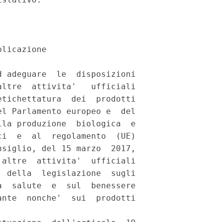
licazione 

 adeguare  le  disposizioni

ltre  attivita'   ufficiali

tichettatura  dei  prodotti

l Parlamento europeo e  del

la produzione  biologica  e

i  e  al  regolamento  (UE)

siglio, del 15 marzo  2017,

altre  attivita'  ufficiali

 della  legislazione  sugli

  salute  e  sul  benessere

nte  nonche'  sui  prodotti
