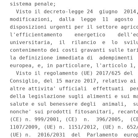
sistema penale; 

  Visto il decreto-legge 24  giugno  2014,
modificazioni,  dalla  legge  11  agosto  
disposizioni urgenti per il settore agrico
l'efficientamento    energetico    dell'ed
universitaria,  il  rilancio  e  lo  svilu
contenimento dei costi gravanti sulle tari
la definizione immediata di  adempimenti  
europea, e, in particolare, l'articolo 1, 
  Visto il regolamento (UE) 2017/625 del  
Consiglio, del 15 marzo 2017, relativo ai 
altre attivita' ufficiali  effettuati  per
della legislazione sugli alimenti e sui ma
salute e sul benessere degli  animali,  su
nonche' sui prodotti fitosanitari, recante
(CE) n. 999/2001, (CE)  n.  396/2005,  (CE
1107/2009, (UE) n. 1151/2012, (UE) n. 652/
(UE) n.  2016/2031  del  Parlamento  europ