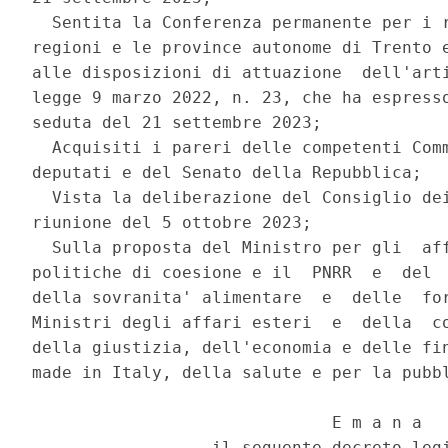
  Sentita la Conferenza permanente per i r
regioni e le province autonome di Trento e
alle disposizioni di attuazione  dell'arti
legge 9 marzo 2022, n. 23, che ha espresso
seduta del 21 settembre 2023; 

  Acquisiti i pareri delle competenti Comm
deputati e del Senato della Repubblica; 

  Vista la deliberazione del Consiglio dei
riunione del 5 ottobre 2023; 

  Sulla proposta del Ministro per gli  aff
politiche di coesione e il  PNRR  e  del  
della sovranita' alimentare  e  delle  for
Ministri degli affari esteri  e  della  co
della giustizia, dell'economia e delle fin
made in Italy, della salute e per la pubbl
                              E m a n a 

                  il seguente decreto legi