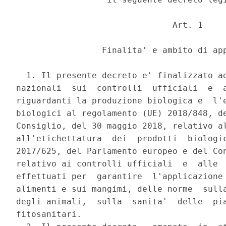
                               Art. 1 

                 Finalita' e ambito di app
  1. Il presente decreto e' finalizzato ad
nazionali  sui  controlli  ufficiali  e  a
riguardanti la produzione biologica e  l'e
biologici al regolamento (UE) 2018/848, de
Consiglio, del 30 maggio 2018, relativo al
all'etichettatura  dei  prodotti  biologic
2017/625, del Parlamento europeo e del Con
relativo ai controlli ufficiali  e  alle  
effettuati per  garantire  l'applicazione 
alimenti e sui mangimi, delle norme  sulla
degli animali,  sulla  sanita'  delle  pia
fitosanitari. 
