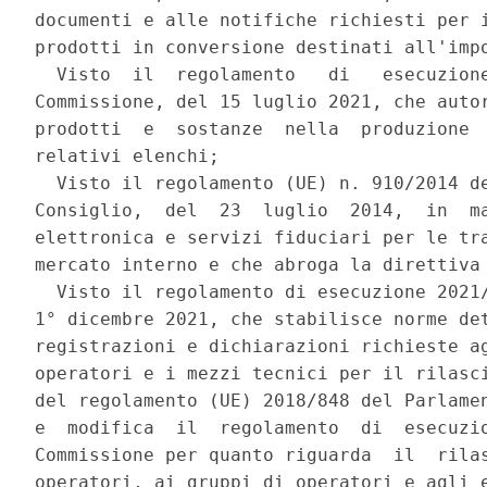
documenti e alle notifiche richiesti per i
prodotti in conversione destinati all'impo
  Visto  il  regolamento   di   esecuzione
Commissione, del 15 luglio 2021, che autor
prodotti  e  sostanze  nella  produzione  
relativi elenchi; 

  Visto il regolamento (UE) n. 910/2014 de
Consiglio,  del  23  luglio  2014,  in  ma
elettronica e servizi fiduciari per le tra
mercato interno e che abroga la direttiva 
  Visto il regolamento di esecuzione 2021/
1° dicembre 2021, che stabilisce norme det
registrazioni e dichiarazioni richieste ag
operatori e i mezzi tecnici per il rilasci
del regolamento (UE) 2018/848 del Parlamen
e  modifica  il  regolamento  di  esecuzio
Commissione per quanto riguarda  il  rilas
operatori, ai gruppi di operatori e agli e