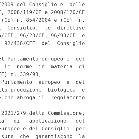
2009 del Consiglio e  delle

, 2008/119/CE e 2008/120/CE

(CE) n. 854/2004 e (CE)  n.

  Consiglio,  le  direttive

/CEE, 96/23/CE, 96/93/CE  e

 92/438/CEE  del  Consiglio

l Parlamento europeo e  del

 le  norme  in  materia  di

E) n. 339/93; 

Parlamento  europeo  e  del

la produzione  biologica  e

 che abroga il  regolamento

2021/279 della Commissione,

a'  di   applicazione   del

uropeo e del Consiglio  per

sure  che  garantiscono  la
