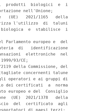
  prodotti  biologici  e  i

rtazione nell'Unione; 

   (UE)   2021/1165   della

izza l'utilizzo  di  taluni

biologica  e  stabilisce  i

l Parlamento europeo e  del

teria  di   identificazione

nsazioni  elettroniche  nel

1999/93/CE; 

2119 della Commissione, del

tagliate concernenti talune

li operatori e ai gruppi di

o dei certificati  a  norma

to europeo e del  Consiglio

ne  (UE)  2021/1378   della

cio  del  certificato  agli

sportatori di paesi terzi; 
