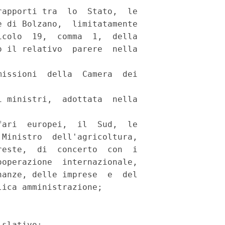
apporti tra  lo  Stato,  le

 di Bolzano,  limitatamente

colo  19,  comma  1,  della

 il relativo  parere  nella

issioni  della  Camera  dei

 ministri,  adottata  nella

ari  europei,  il  Sud,  le

Ministro  dell'agricoltura,

este,  di  concerto  con  i

operazione  internazionale,

anze, delle imprese  e  del

ica amministrazione; 

slativo: 
