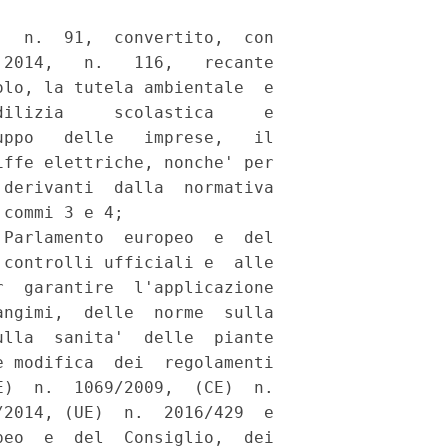
  n.  91,  convertito,  con

2014,   n.   116,   recante

lo, la tutela ambientale  e

ilizia     scolastica     e

ppo   delle   imprese,   il

ffe elettriche, nonche' per

derivanti  dalla  normativa

commi 3 e 4; 

Parlamento  europeo  e  del

controlli ufficiali e  alle

  garantire  l'applicazione

ngimi,  delle  norme  sulla

lla  sanita'  delle  piante

 modifica  dei  regolamenti

)  n.  1069/2009,  (CE)  n.

2014, (UE)  n.  2016/429  e

eo  e  del  Consiglio,  dei
