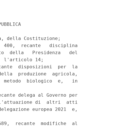
UBBLICA 

, della Costituzione; 

 400,  recante   disciplina

o  della   Presidenza   del

 l'articolo 14; 

ante  disposizioni  per  la

ella  produzione  agricola,

 metodo  biologico  e,   in

cante delega al Governo per

'attuazione di  altri  atti

elegazione europea 2021  e,

89,  recante  modifiche  al
