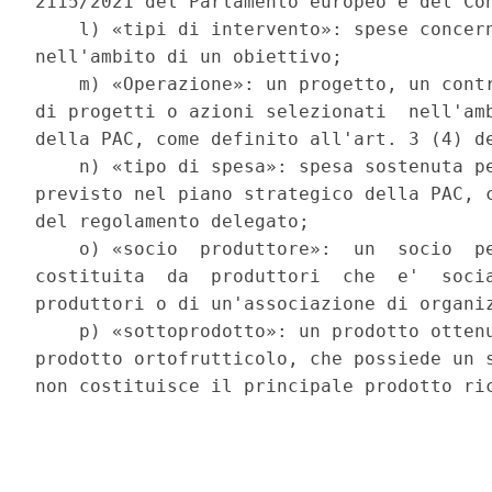
2115/2021 del Parlamento europeo e del Con
    l) «tipi di intervento»: spese concern
nell'ambito di un obiettivo; 

    m) «Operazione»: un progetto, un contr
di progetti o azioni selezionati  nell'amb
della PAC, come definito all'art. 3 (4) de
    n) «tipo di spesa»: spesa sostenuta pe
previsto nel piano strategico della PAC, c
del regolamento delegato; 

    o) «socio  produttore»:  un  socio  pe
costituita  da  produttori  che  e'  socia
produttori o di un'associazione di organiz
    p) «sottoprodotto»: un prodotto ottenu
prodotto ortofrutticolo, che possiede un s