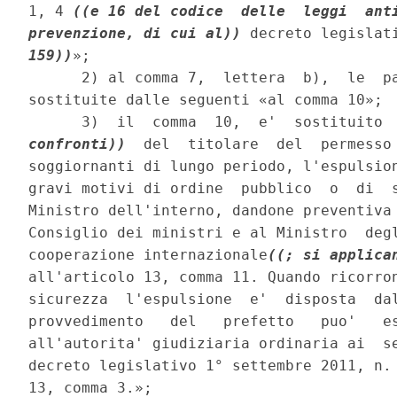
1, 4 
((e 16 del codice  delle  leggi  anti
prevenzione, di cui al))
 decreto legislat
159))
»; 

      2) al comma 7,  lettera  b),  le  pa
sostituite dalle seguenti «al comma 10»; 

      3)  il  comma  10,  e'  sostituito 
confronti))
  del  titolare  del  permesso 
soggiornanti di lungo periodo, l'espulsion
gravi motivi di ordine  pubblico  o  di  s
Ministro dell'interno, dandone preventiva 
Consiglio dei ministri e al Ministro  degl
cooperazione internazionale
((; si applica
all'articolo 13, comma 11. Quando ricorron
sicurezza  l'espulsione  e'  disposta  dal
provvedimento   del   prefetto   puo'   es
all'autorita' giudiziaria ordinaria ai  se
decreto legislativo 1° settembre 2011, n. 
13, comma 3.»; 
