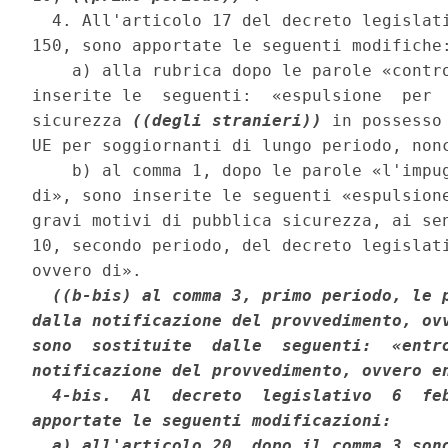
  4. All'articolo 17 del decreto legislati
150, sono apportate le seguenti modifiche:
    a) alla rubrica dopo le parole «contro
inserite le  seguenti:  «espulsione  per  
sicurezza 
((degli stranieri))
 in possesso
UE per soggiornanti di lungo periodo, nonc
    b) al comma 1, dopo le parole «l'impug
di», sono inserite le seguenti «espulsione
gravi motivi di pubblica sicurezza, ai sen
10, secondo periodo, del decreto legislati
ovvero di». 

((b-bis) al comma 3, primo periodo, le p
dalla notificazione del provvedimento, ovv
sono  sostituite  dalle  seguenti:  «entro
notificazione del provvedimento, ovvero en
  4-bis.  Al  decreto  legislativo  6  feb
apportate le seguenti modificazioni: 

  a) all'articolo 20, dopo il comma 3 sono