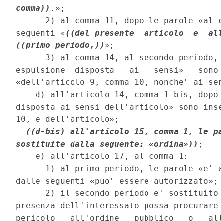
comma))
.»; 

      2) al comma 11, dopo le parole «al c
seguenti «
((del presente  articolo  e  al
((primo periodo,))
»; 

      3) al comma 14, al secondo periodo, 
espulsione  disposta   ai   sensi»   sono 
«dell'articolo 9, comma 10, nonche' ai sen
    d) all'articolo 14, comma 1-bis, dopo 
disposta ai sensi dell'articolo» sono inse
10, e dell'articolo»; 

((d-bis) all'articolo 15, comma 1, le pa
sostituite dalla seguente: «ordina»))
; 

    e) all'articolo 17, al comma 1: 

      1) al primo periodo, le parole «e' a
dalle seguenti «puo' essere autorizzato»; 
      2) il secondo periodo e' sostituito 
presenza dell'interessato possa procurare 
pericolo   all'ordine   pubblico   o   all