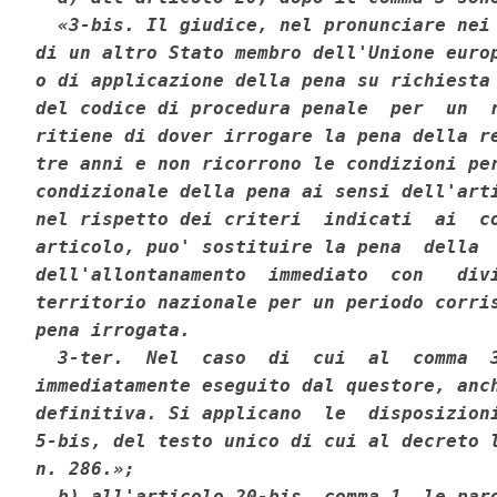
  «3-bis. Il giudice, nel pronunciare nei 
di un altro Stato membro dell'Unione europ
o di applicazione della pena su richiesta 
del codice di procedura penale  per  un  r
ritiene di dover irrogare la pena della re
tre anni e non ricorrono le condizioni per
condizionale della pena ai sensi dell'arti
nel rispetto dei criteri  indicati  ai  co
articolo, puo' sostituire la pena  della  
dell'allontanamento  immediato  con   divi
territorio nazionale per un periodo corris
pena irrogata. 

  3-ter.  Nel  caso  di  cui  al  comma  3
immediatamente eseguito dal questore, anch
definitiva. Si applicano  le  disposizioni
5-bis, del testo unico di cui al decreto l
n. 286.»; 

  b) all'articolo 20-bis, comma 1, le paro