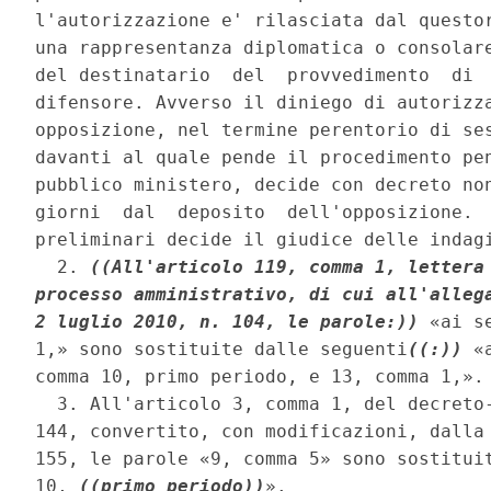
l'autorizzazione e' rilasciata dal questor
una rappresentanza diplomatica o consolare
del destinatario  del  provvedimento  di  
difensore. Avverso il diniego di autorizza
opposizione, nel termine perentorio di ses
davanti al quale pende il procedimento pen
pubblico ministero, decide con decreto non
giorni  dal  deposito  dell'opposizione.  
preliminari decide il giudice delle indagi
  2. 
((All'articolo 119, comma 1, lettera 
processo amministrativo, di cui all'allega
2 luglio 2010, n. 104, le parole:))
 «ai s
1,» sono sostituite dalle seguenti
((:))
 «
comma 10, primo periodo, e 13, comma 1,». 
  3. All'articolo 3, comma 1, del decreto-
144, convertito, con modificazioni, dalla 
155, le parole «9, comma 5» sono sostituit
10, 
((primo periodo))
». 
