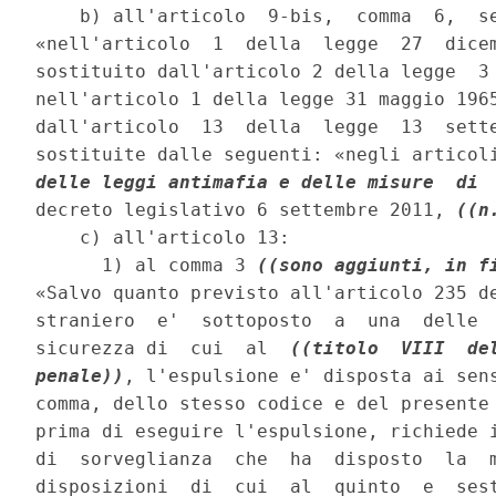
    b) all'articolo  9-bis,  comma  6,  se
«nell'articolo  1  della  legge  27  dicem
sostituito dall'articolo 2 della legge  3 
nell'articolo 1 della legge 31 maggio 1965
dall'articolo  13  della  legge  13  sette
sostituite dalle seguenti: «negli articol
delle leggi antimafia e delle misure  di 
decreto legislativo 6 settembre 2011, 
((n
    c) all'articolo 13: 

      1) al comma 3 
((sono aggiunti, in f
«Salvo quanto previsto all'articolo 235 de
straniero  e'  sottoposto  a  una  delle  
sicurezza di  cui  al  
((titolo  VIII  de
penale))
, l'espulsione e' disposta ai sens
comma, dello stesso codice e del presente 
prima di eseguire l'espulsione, richiede i
di  sorveglianza  che  ha  disposto  la  m
disposizioni  di  cui  al  quinto  e  ses