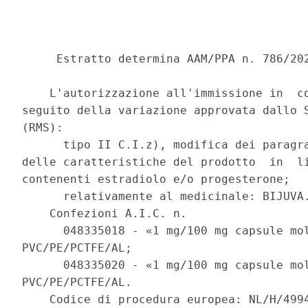
     Estratto determina AAM/PPA n. 786/202
    L'autorizzazione all'immissione in  co
seguito della variazione approvata dallo S
(RMS): 

      tipo II C.I.z), modifica dei paragra
delle caratteristiche del prodotto  in  li
contenenti estradiolo e/o progesterone; 

      relativamente al medicinale: BIJUVA.
    Confezioni A.I.C. n. 

      048335018 - «1 mg/100 mg capsule mol
PVC/PE/PCTFE/AL; 

      048335020 - «1 mg/100 mg capsule mol
PVC/PE/PCTFE/AL. 

    Codice di procedura europea: NL/H/4994