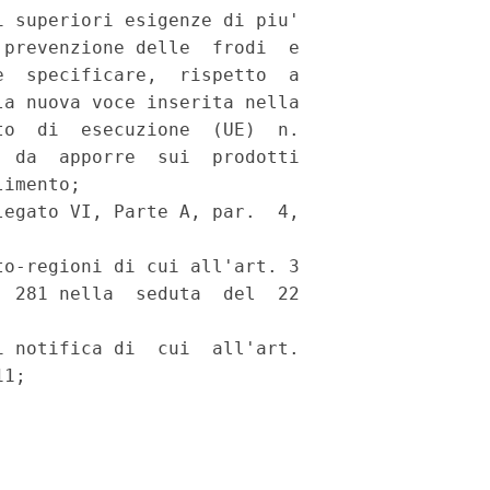
 superiori esigenze di piu'

prevenzione delle  frodi  e

  specificare,  rispetto  a

a nuova voce inserita nella

o  di  esecuzione  (UE)  n.

 da  apporre  sui  prodotti

imento; 

egato VI, Parte A, par.  4,



o-regioni di cui all'art. 3

 281 nella  seduta  del  22

 notifica di  cui  all'art.

1; 
