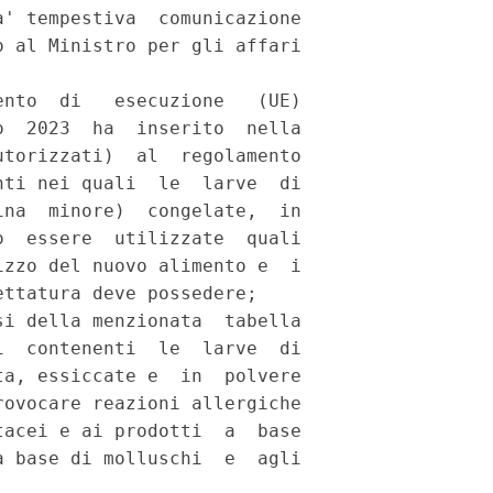
' tempestiva  comunicazione

 al Ministro per gli affari

nto  di   esecuzione   (UE)

  2023  ha  inserito  nella

torizzati)  al  regolamento

ti nei quali  le  larve  di

na  minore)  congelate,  in

  essere  utilizzate  quali

zzo del nuovo alimento e  i

ttatura deve possedere; 

i della menzionata  tabella

  contenenti  le  larve  di

a, essiccate e  in  polvere

ovocare reazioni allergiche

acei e ai prodotti  a  base

 base di molluschi  e  agli
