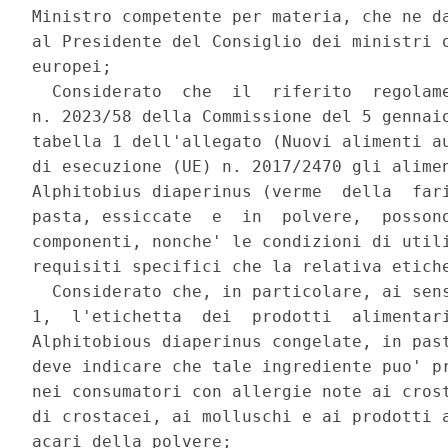
Ministro competente per materia, che ne da
al Presidente del Consiglio dei ministri o
europei; 

  Considerato  che  il  riferito  regolame
n. 2023/58 della Commissione del 5 gennaio
tabella 1 dell'allegato (Nuovi alimenti au
di esecuzione (UE) n. 2017/2470 gli alimen
Alphitobius diaperinus (verme  della  fari
pasta, essiccate  e  in  polvere,  possono
componenti, nonche' le condizioni di utili
requisiti specifici che la relativa etiche
  Considerato che, in particolare, ai sens
1,  l'etichetta  dei  prodotti  alimentari
Alphitobious diaperinus congelate, in past
deve indicare che tale ingrediente puo' pr
nei consumatori con allergie note ai crost
di crostacei, ai molluschi e ai prodotti a
acari della polvere; 
