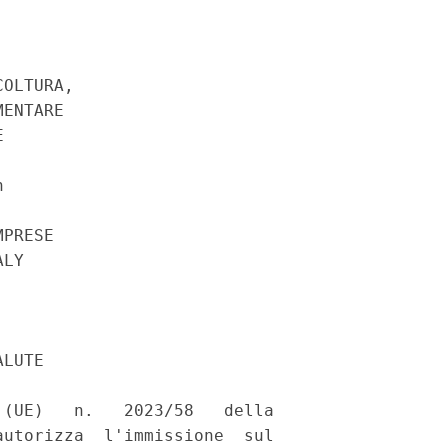
OLTURA, 

ENTARE 

 

 

PRESE 

LY 

LUTE 

(UE)   n.   2023/58   della

utorizza  l'immissione  sul
