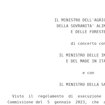
                    IL MINISTRO DELL'AGRIC
                     DELLA SOVRANITA' ALIM
                           E DELLE FORESTE
                           di concerto con
                      IL MINISTRO DELLE IM
                         E DEL MADE IN ITA
                                e con 

                      IL MINISTRO DELLA SA
  Visto  il  regolamento  di  esecuzione  
Commissione del  5  gennaio  2023,  che  a