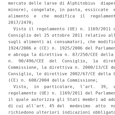
mercato delle larve di Alphitobius  diaper
minore), congelate, in pasta, essiccate  e
alimento  e  che  modifica  il  regolament
2017/2470; 

  Visto il regolamento (UE) n. 1169/2011 d
Consiglio del 25 ottobre 2011 relativo all
sugli alimenti ai consumatori, che modific
1924/2006 e (CE) n. 1925/2006 del Parlamen
e abroga la direttiva n. 87/250/CEE della 
n.  90/496/CEE  del  Consiglio,  1a  diret
Commissione, la direttiva n. 2000/13/CE de
Consiglio, le direttive 2002/67/CE della C
(CE) n. 608/2004 della Commissione; 

  Visto,  in  particolare,  l'art.  39,  c
regolamento (UE) n. 1169/2011 del Parlamen
il quale autorizza gli Stati membri ad ado
di cui all'art. 45 del  medesimo  atto  no
richiedono ulteriori indicazioni obbligato