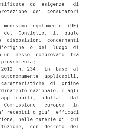
tificate  da  esigenze   di

rotezione  dei  consumatori

 medesimo regolamento  (UE)

 del  Consiglio,  il  quale

  disposizioni  concernenti

'origine  o  del  luogo  di

 un  nesso  comprovato  tra

provenienza; 

2012, n. 234,  in  base  al

autonomamente  applicabili,

caratteristiche  di  ordine

dinamento nazionale, e agli

applicabili,  adottati  dal

 Commissione   europea   in

' recepiti o gia'  efficaci

ione, nelle materie di  cui

tuzione,  con  decreto  del
