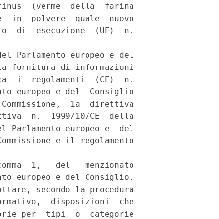
inus  (verme  della  farina

  in  polvere  quale  nuovo

o  di  esecuzione  (UE)  n.

el Parlamento europeo e del

a fornitura di informazioni

a  i  regolamenti  (CE)  n.

to europeo e del  Consiglio

Commissione,  1a  direttiva

tiva  n.  1999/10/CE  della

l Parlamento europeo e  del

ommissione e il regolamento

omma  1,   del   menzionato

to europeo e del Consiglio,

ttare, secondo la procedura

rmativo,  disposizioni  che

rie per  tipi  o  categorie
