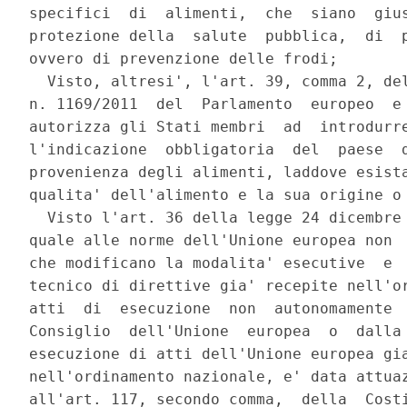
specifici  di  alimenti,  che  siano  gius
protezione della  salute  pubblica,  di  p
ovvero di prevenzione delle frodi; 

  Visto, altresi', l'art. 39, comma 2, del
n. 1169/2011  del  Parlamento  europeo  e 
autorizza gli Stati membri  ad  introdurre
l'indicazione  obbligatoria  del  paese  d
provenienza degli alimenti, laddove esista
qualita' dell'alimento e la sua origine o 
  Visto l'art. 36 della legge 24 dicembre 
quale alle norme dell'Unione europea non  
che modificano la modalita' esecutive  e  
tecnico di direttive gia' recepite nell'or
atti  di  esecuzione  non  autonomamente  
Consiglio  dell'Unione  europea  o  dalla 
esecuzione di atti dell'Unione europea gia
nell'ordinamento nazionale, e' data attuaz
all'art. 117, secondo comma,  della  Costi