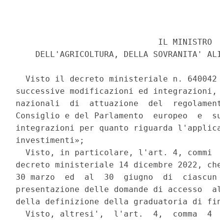
                             IL MINISTRO 

    DELL'AGRICOLTURA, DELLA SOVRANITA' ALI
  Visto il decreto ministeriale n. 640042 
successive modificazioni ed integrazioni, 
nazionali  di  attuazione  del  regolament
Consiglio e del Parlamento  europeo  e  su
integrazioni per quanto riguarda l'applica
investimenti»; 

  Visto, in particolare, l'art. 4, commi  
decreto ministeriale 14 dicembre 2022, che
30 marzo  ed  al  30  giugno  di  ciascun 
presentazione delle domande di accesso  al
della definizione della graduatoria di fin
  Visto, altresi',  l'art.  4,  comma  4  