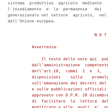
sistema  produttivo  agricolo  mediante   
l'insediamento  e  la  permanenza   dei   
generazionale nel settore  agricolo,  nel 
                                    N O T 
          Avvertenza: 

              Il testo delle note qui  pub
          dall'amministrazione  competente
          dell'art.10,  commi  2  e  3,   
          disposizioni    sulla    promulg
          sull'emanazione dei decreti del 
          e sulle pubblicazioni ufficiali 
          approvato con D.P.R. 28 dicembre
          di  facilitare  la  lettura  del
          modificate o alle  quali  e'  op