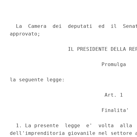
  La  Camera  dei  deputati  ed  il  Senat
approvato; 

                   IL PRESIDENTE DELLA REP
                              Promulga 

la seguente legge: 

                               Art. 1 

                              Finalita' 

  1. La presente  legge  e'  volta  alla  
dell'imprenditoria giovanile nel settore a