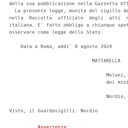
della sua pubblicazione nella Gazzetta Uff
  La presente legge, munita del sigillo de
nella  Raccolta  ufficiale  degli  atti  n
italiana. E' fatto obbligo a chiunque spet
osservare come legge dello Stato. 

    Data a Roma, addi' 8 agosto 2024 

                             MATTARELLA 

                                  Meloni, 
                                  dei mini
                                  Nordio, 
          Avvertenza: 
