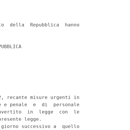
o  della  Repubblica  hanno

UBBLICA 

, recante misure urgenti in

 e penale  e  di  personale

vertito  in  legge  con  le

resente legge. 

giorno successivo a  quello
