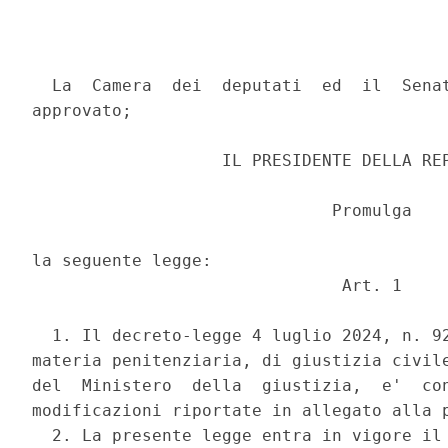
  La  Camera  dei  deputati  ed  il  Senat
approvato; 

                   IL PRESIDENTE DELLA REP
                              Promulga 

la seguente legge: 

                               Art. 1 

  1. Il decreto-legge 4 luglio 2024, n. 92
materia penitenziaria, di giustizia civile
del  Ministero  della  giustizia,  e'  con
modificazioni riportate in allegato alla p
  2. La presente legge entra in vigore il 