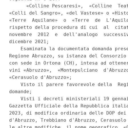
      «Colline Pescaresi»,  «Colline  Teat
«Colli del Sangro», «del Vastese» o «Histo
«Terre  Aquilane»  o  «Terre  de  L'Aquila
rispetto della procedura di cui  al  citat
novembre  2012  e  dell'analogo  successiv
dicembre 2021; 

    Esaminata la documentata domanda prese
Regione Abruzzo, su istanza del Consorzio 
con sede in Ortona (CH), intesa ad ottener
vini «Abruzzo»,  «Montepulciano  d'Abruzzo
«Cerasuolo d'Abruzzo»; 

    Visto il parere favorevole della  Regi
domande; 

    Visti i decreti ministeriali 19 gennai
Gazzetta Ufficiale della Repubblica italia
2023, di modifica ordinaria delle DOP dei 
d'Abruzzo, Trebbiano d'Abruzzo, Cerasuolo 
le altre modifiche, il nome geografico, «C