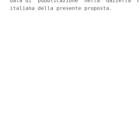
data di  pubblicazione  nella  Gazzetta  U