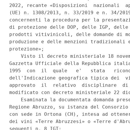
2022, recante «Disposizioni  nazionali  ap
(UE) n. 1308/2013, n. 33/2019 e n. 34/2019
concernenti la procedura per la presentazi
di protezione delle DOP, delle IGP, delle 
prodotti vitivinicoli, delle domande di mo
produzione e delle menzioni tradizionali e
protezione»; 

    Visto il decreto ministeriale 18 novem
Gazzetta Ufficiale della Repubblica italia
1995  con  il  quale   e'   stata   ricono
dell'Indicazione geografica tipica dei  vi
approvato  il  relativo  disciplinare  di 
modificato con decreto ministeriale 22 dic
    Esaminata la documentata domanda prese
Regione Abruzzo, su istanza del Consorzio 
con sede in Ortona (CH), intesa ad ottener
dei vini «Terre Abruzzesi» o «Terre d'Abru
seguenti n. 8 IGT: 
