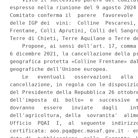
espresso nella riunione del 9 agosto 2024 
Comitato conferma il  parere  favorevole  
delle IGP dei  vini:  Colline  Pescaresi, 
Frentane, Colli Aprutini, Colli del Sangro
Terre di Chieti, Terre Aquilane o Terre de
    Propone, ai sensi dell'art. 17, comma 
6 dicembre 2021, la cancellazione della pr
geografica protetta «Colline Frentane» dal
geografiche dell'Unione europea. 

    Le   eventuali   osservazioni   alla  
cancellazione, in regola con le disposizio
del Presidente della Repubblica 26 ottobre
dell'imposta  di  bollo»  e  successive  m
dovranno   essere   inviate   dagli    int
dell'agricoltura, della  sovranita'  alime
Ufficio  PQAI  I,  al  seguente  indirizzo
certificata: aoo.pqa@pec.masaf.gov.it - en