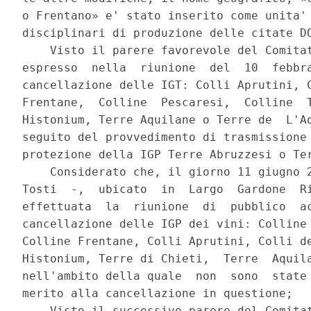
o Frentano» e' stato inserito come unita' 
disciplinari di produzione delle citate DO
    Visto il parere favorevole del Comitat
espresso  nella  riunione  del  10  febbra
cancellazione delle IGT: Colli Aprutini, C
Frentane,  Colline  Pescaresi,  Colline  T
Histonium, Terre Aquilane o Terre de  L'Aq
seguito del provvedimento di trasmissione 
protezione della IGP Terre Abruzzesi o Ter
    Considerato che, il giorno 11 giugno 2
Tosti  -,  ubicato  in  Largo  Gardone  Ri
effettuata  la  riunione  di  pubblico  ac
cancellazione delle IGP dei vini: Colline 
Colline Frentane, Colli Aprutini, Colli de
Histonium, Terre di Chieti,  Terre  Aquila
nell'ambito della quale  non  sono  state 
merito alla cancellazione in questione; 

    Visto il successivo parere del Comitat