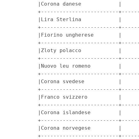
         |Corona danese            |      
         +-------------------------+------
         |Lira Sterlina            |      
         +-------------------------+------
         |Fiorino ungherese        |      
         +-------------------------+------
         |Zloty polacco            |      
         +-------------------------+------
         |Nuovo leu romeno         |      
         +-------------------------+------
         |Corona svedese           |      
         +-------------------------+------
         |Franco svizzero          |      
         +-------------------------+------
         |Corona islandese         |      
         +-------------------------+------
         |Corona norvegese         |      
         +-------------------------+------