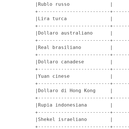
         |Rublo russo              |      
         +-------------------------+------
         |Lira turca               |      
         +-------------------------+------
         |Dollaro australiano      |      
         +-------------------------+------
         |Real brasiliano          |      
         +-------------------------+------
         |Dollaro canadese         |      
         +-------------------------+------
         |Yuan cinese              |      
         +-------------------------+------
         |Dollaro di Hong Kong     |      
         +-------------------------+------
         |Rupia indonesiana        |      
         +-------------------------+------
         |Shekel israeliano        |      
         +-------------------------+------