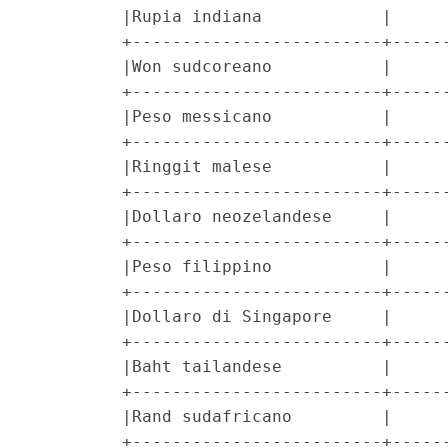
         |Rupia indiana            |      
         +-------------------------+------
         |Won sudcoreano           |      
         +-------------------------+------
         |Peso messicano           |      
         +-------------------------+------
         |Ringgit malese           |      
         +-------------------------+------
         |Dollaro neozelandese     |      
         +-------------------------+------
         |Peso filippino           |      
         +-------------------------+------
         |Dollaro di Singapore     |      
         +-------------------------+------
         |Baht tailandese          |      
         +-------------------------+------
         |Rand sudafricano         |      
         +-------------------------+------