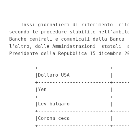
    Tassi giornalieri di riferimento  rile
secondo le procedure stabilite nell'ambito
Banche centrali e comunicati dalla Banca  
l'altro, dalle Amministrazioni  statali  a
Presidente della Repubblica 15 dicembre 20
         +-------------------------+------
         |Dollaro USA              |      
         +-------------------------+------
         |Yen                      |      
         +-------------------------+------
         |Lev bulgaro              |      
         +-------------------------+------
         |Corona ceca              |      
         +-------------------------+------