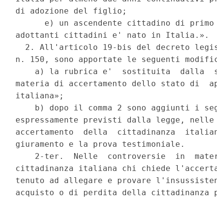
di adozione del figlio; 

      e) un ascendente cittadino di primo 
adottanti cittadini e' nato in Italia.». 

  2. All'articolo 19-bis del decreto legis
n. 150, sono apportate le seguenti modific
    a) la rubrica e'  sostituita  dalla  s
materia di accertamento dello stato di  ap
italiana»; 

    b) dopo il comma 2 sono aggiunti i seg
espressamente previsti dalla legge, nelle 
accertamento  della  cittadinanza  italian
giuramento e la prova testimoniale. 

    2-ter.  Nelle  controversie  in  mater
cittadinanza italiana chi chiede l'accerta
tenuto ad allegare e provare l'insussisten