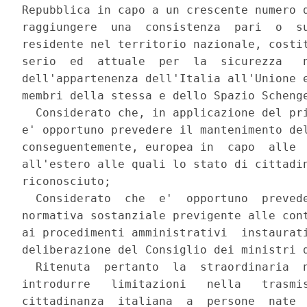
Repubblica in capo a un crescente numero d
raggiungere  una  consistenza  pari  o  su
residente nel territorio nazionale, costit
serio  ed  attuale  per  la  sicurezza   n
dell'appartenenza dell'Italia all'Unione e
membri della stessa e dello Spazio Schenge
  Considerato che, in applicazione del pri
e' opportuno prevedere il mantenimento del
conseguentemente, europea in  capo  alle  
all'estero alle quali lo stato di cittadin
riconosciuto; 

  Considerato  che  e'  opportuno  prevede
normativa sostanziale previgente alle cont
ai procedimenti amministrativi  instaurati
deliberazione del Consiglio dei ministri d
  Ritenuta  pertanto  la  straordinaria  n
introdurre   limitazioni   nella   trasmis
cittadinanza  italiana  a  persone  nate  