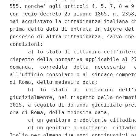
555, nonche' agli articoli 4, 5, 7, 8 e 9 
con regio decreto 25 giugno 1865, n. 2358,
mai acquistato la cittadinanza italiana ch
prima della data di entrata in vigore del 
possesso di altra cittadinanza, salvo che 
condizioni: 

      a) lo stato di cittadino dell'intere
rispetto della normativa applicabile al 27
domanda,  corredata  della  necessaria   d
all'ufficio consolare o al sindaco compete
di Roma, della medesima data; 

      b)  lo  stato  di  cittadino  dell'i
giudizialmente, nel rispetto della normati
2025, a seguito di domanda giudiziale pres
ora di Roma, della medesima data; 

      c) un genitore o adottante cittadino
      d) un genitore o adottante  cittadin
Italia per almeno due anni continuativi pr