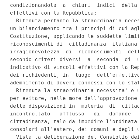
condizionandola  a  chiari  indici  della 
effettivi con la Repubblica; 

  Ritenuta pertanto la straordinaria neces
un bilanciamento tra i principi di cui agl
Costituzione, applicando le suddette limit
riconoscimenti di  cittadinanza  italiana 
irragionevolezza  di  riconoscimenti  dell
secondo criteri diversi  a  seconda  di  u
indicativo di vincoli effettivi con la Rep
dei richiedenti, in  luogo  dell'effettivo
adempimento di doveri connessi con lo stat
  Ritenuta la straordinaria necessita' e u
per evitare, nelle more dell'approvazione 
delle disposizioni in  materia  di  cittad
incontrollato   afflusso   di   domande   
cittadinanza, tale da impedire l'ordinata 
consolari all'estero, dei comuni e degli u
  Vista la deliberazione del Consiglio dei