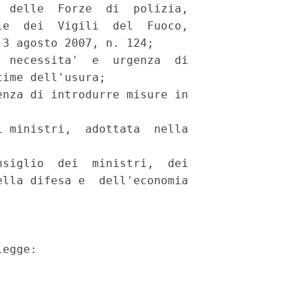
 delle  Forze  di  polizia,

e  dei  Vigili  del  Fuoco,

3 agosto 2007, n. 124; 

 necessita'  e  urgenza  di

ime dell'usura; 

nza di introdurre misure in

 ministri,  adottata  nella

siglio  dei  ministri,  dei

lla difesa e  dell'economia

egge: 
