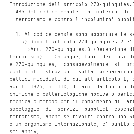
Introduzione dell'articolo 270-quinquies.3
  435 del codice penale  in  materia  di  
  terrorismo e contro l'incolumita' pubbli
  1. Al codice penale sono apportate le se
    a) dopo l'articolo 270-quinquies.2 e' 
      «Art. 270-quinquies.3 (Detenzione di
terrorismo). - Chiunque, fuori dei casi di
e 270-quinquies,  consapevolmente  si  pro
contenente istruzioni  sulla  preparazione
bellici micidiali di cui all'articolo 1, p
aprile 1975, n. 110, di armi da fuoco o di
chimiche o batteriologiche nocive o perico
tecnica o metodo per il compimento di  att
sabotaggio  di  servizi  pubblici  essenzi
terrorismo, anche se rivolti contro uno St
o un organismo internazionale, e' punito c
sei anni»; 
