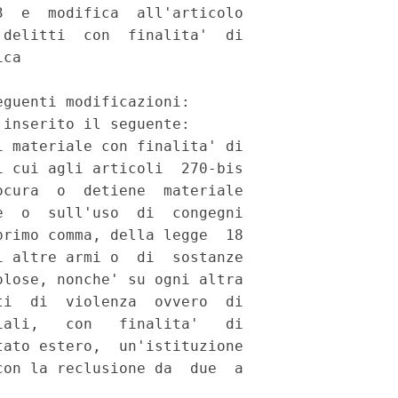
  e  modifica  all'articolo

delitti  con  finalita'  di

ca 

guenti modificazioni: 

inserito il seguente: 

 materiale con finalita' di

 cui agli articoli  270-bis

cura  o  detiene  materiale

  o  sull'uso  di  congegni

rimo comma, della legge  18

 altre armi o  di  sostanze

lose, nonche' su ogni altra

i  di  violenza  ovvero  di

ali,   con   finalita'   di

ato estero,  un'istituzione

on la reclusione da  due  a
