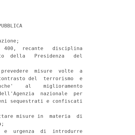
UBBLICA 

zione; 

 400,  recante   disciplina

o  della   Presidenza   del

prevedere  misure  volte  a

ontrasto del  terrorismo  e

che'    al    miglioramento

ell'Agenzia  nazionale  per

ni sequestrati e confiscati

tare misure in  materia  di

; 

 e  urgenza  di  introdurre
