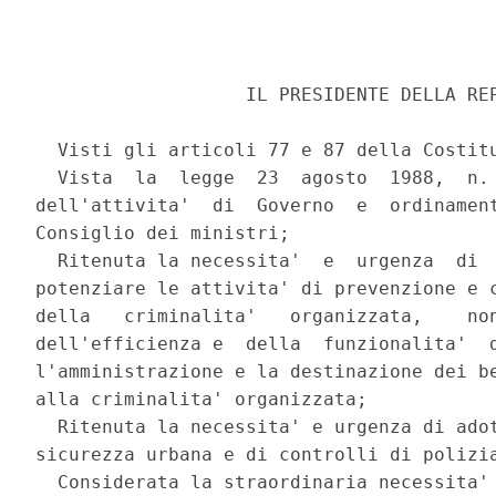
                   IL PRESIDENTE DELLA REP
  Visti gli articoli 77 e 87 della Costitu
  Vista  la  legge  23  agosto  1988,  n. 
dell'attivita'  di  Governo  e  ordinament
Consiglio dei ministri; 

  Ritenuta la necessita'  e  urgenza  di  
potenziare le attivita' di prevenzione e c
della   criminalita'   organizzata,    non
dell'efficienza e  della  funzionalita'  d
l'amministrazione e la destinazione dei be
alla criminalita' organizzata; 

  Ritenuta la necessita' e urgenza di adot
sicurezza urbana e di controlli di polizia
  Considerata la straordinaria necessita' 