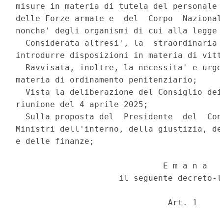
misure in materia di tutela del personale 
delle Forze armate e  del  Corpo  Nazional
nonche' degli organismi di cui alla legge 
  Considerata altresi', la  straordinaria 
introdurre disposizioni in materia di vitt
  Ravvisata, inoltre, la necessita' e urge
materia di ordinamento penitenziario; 

  Vista la deliberazione del Consiglio dei
riunione del 4 aprile 2025; 

  Sulla proposta del  Presidente  del  Con
Ministri dell'interno, della giustizia, de
e delle finanze; 

                              E m a n a 

                     il seguente decreto-l
                               Art. 1 
