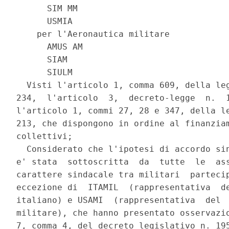
      SIM MM 

      USMIA 

    per l'Aeronautica militare 

      AMUS AM 

      SIAM 

      SIULM 

  Visti l'articolo 1, comma 609, della leg
234,  l'articolo  3,  decreto-legge  n.  1
l'articolo 1, commi 27, 28 e 347, della le
213, che dispongono in ordine al finanziam
collettivi; 

  Considerato che l'ipotesi di accordo sin
e' stata  sottoscritta  da  tutte  le  ass
carattere sindacale tra militari  partecip
eccezione di  ITAMIL  (rappresentativa  de
italiano) e USAMI  (rappresentativa  del  
militare), che hanno presentato osservazio
7, comma 4, del decreto legislativo n. 195