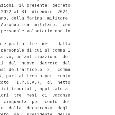
zioni, il presente  decreto

2022 al 31  dicembre  2024,

no, della Marina  militare,

Aeronautica  militare,  con

personale volontario non in

le pari a  tre  mesi  dalla

personale di cui al comma 1

sivo, un'anticipazione  dei

i  dal  nuovo  decreto  del

si dell'articolo  2,  comma

, pari al trenta per  cento

ato  (I.P.C.A.),  al  netto

ici importati, applicato ai

ori  tre  mesi  di  vacanza

 cinquanta  per  cento  del

o  dalla  decorrenza  degli

eto  del  Presidente  della
