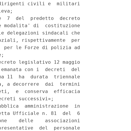
irigenti civili e  militari

eva; 

  7  del  predetto  decreto

 modalita' di  costituzione

e delegazioni sindacali che

ziali, rispettivamente  per

 per le Forze di polizia ad

; 

creto legislativo 12 maggio

emanata con i  decreti  del

a 11  ha  durata  triennale

, a decorrere  dai  termini

ti,  e  conserva  efficacia

creti successivi»; 

bblica  amministrazione  in

tta Ufficiale n. 81  del  6

ne    delle    associazioni

resentative  del  personale
