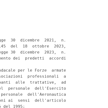
ge  30  dicembre  2021,  n.

45  del  18  ottobre  2023,

gge 30  dicembre  2023,  n.

ento dei  predetti  accordi

dacale per le Forze  armate

ociazioni  professionali  a

anti  alle  trattative,  ad

l  personale  dell'Esercito

personale  dell'Aeronautica

ni ai  sensi  dell'articolo

 del 1995; 
