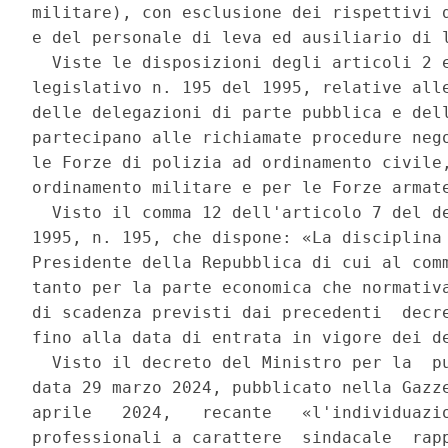
militare), con esclusione dei rispettivi d
e del personale di leva ed ausiliario di l
  Viste le disposizioni degli articoli 2 e
legislativo n. 195 del 1995, relative alle
delle delegazioni di parte pubblica e dell
partecipano alle richiamate procedure nego
le Forze di polizia ad ordinamento civile,
ordinamento militare e per le Forze armate
  Visto il comma 12 dell'articolo 7 del de
1995, n. 195, che dispone: «La disciplina 
Presidente della Repubblica di cui al comm
tanto per la parte economica che normativa
di scadenza previsti dai precedenti  decre
fino alla data di entrata in vigore dei de
  Visto il decreto del Ministro per la  pu
data 29 marzo 2024, pubblicato nella Gazze
aprile   2024,   recante   «l'individuazio
professionali a carattere  sindacale  rapp