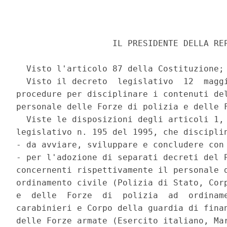
                   IL PRESIDENTE DELLA REP
  Visto l'articolo 87 della Costituzione; 
  Visto il decreto  legislativo  12  maggi
procedure per disciplinare i contenuti del
personale delle Forze di polizia e delle F
  Viste le disposizioni degli articoli 1, 
legislativo n. 195 del 1995, che disciplin
- da avviare, sviluppare e concludere con 
- per l'adozione di separati decreti del P
concernenti rispettivamente il personale d
ordinamento civile (Polizia di Stato, Corp
e  delle  Forze  di  polizia  ad  ordiname
carabinieri e Corpo della guardia di finan
delle Forze armate (Esercito italiano, Mar