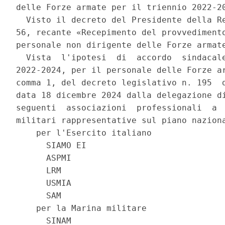
delle Forze armate per il triennio 2022-20
  Visto il decreto del Presidente della Re
56, recante «Recepimento del provvedimento
personale non dirigente delle Forze armate
  Vista  l'ipotesi  di  accordo  sindacale
2022-2024, per il personale delle Forze ar
comma 1, del decreto legislativo n. 195  d
data 18 dicembre 2024 dalla delegazione di
seguenti  associazioni  professionali  a  
militari rappresentative sul piano naziona
    per l'Esercito italiano 

      SIAMO EI 

      ASPMI 

      LRM 

      USMIA 

      SAM 

    per la Marina militare 

      SINAM 
