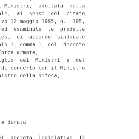
 Ministri,  adottata  nella

le,  ai  sensi  del  citato

vo 12 maggio 1995, n.  195,

ed  esaminate  le  predette

esi  di  accordo  sindacale

lo 1, comma 1, del  decreto

orze armate; 

glio  dei  Ministri  e  del

di concerto con il Ministro

istro della difesa; 

e durata 

l  decreto  legislativo  12
