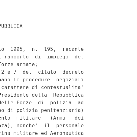
UBBLICA 



o  1995,  n.  195,  recante

 rapporto  di  impiego  del

orze armate; 

2 e 7  del  citato  decreto

ano le procedure  negoziali

carattere di contestualita'

residente della  Repubblica

elle Forze  di  polizia  ad

o di polizia penitenziaria)

nto  militare   (Arma   dei

za), nonche'  il  personale

ina militare ed Aeronautica
