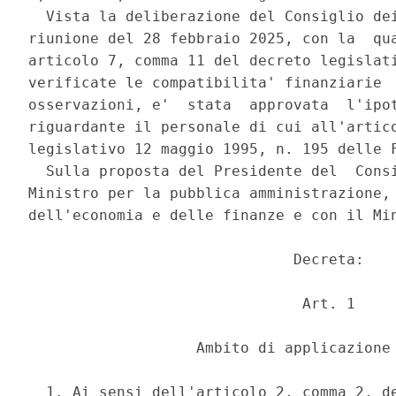
  Vista la deliberazione del Consiglio dei
riunione del 28 febbraio 2025, con la  qua
articolo 7, comma 11 del decreto legislati
verificate le compatibilita' finanziarie  
osservazioni, e'  stata  approvata  l'ipot
riguardante il personale di cui all'artico
legislativo 12 maggio 1995, n. 195 delle F
  Sulla proposta del Presidente del  Consi
Ministro per la pubblica amministrazione, 
dell'economia e delle finanze e con il Min
                              Decreta: 

                               Art. 1 

                   Ambito di applicazione 
  1. Ai sensi dell'articolo 2, comma 2, de