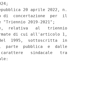
24; 

pubblica 20 aprile 2022, n.

 di  concertazione  per  il

 "Triennio 2019-2021"; 

,  relativa   al   triennio

mate di cui all'articolo 1,

el  1995,  sottoscritta  in

  parte  pubblica  e  dalle

carattere   sindacale   tra

le: 
