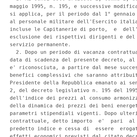
maggio 1995, n. 195, e successive modifica
si applica, per il periodo dal 1° gennaio 
al personale militare dell'Esercito italia
incluse le Capitanerie di porto,  e  dell'
esclusione dei rispettivi dirigenti e del 
servizio permanente. 

  2. Dopo un periodo di vacanza contrattua
data di scadenza del presente decreto, al 
e' riconosciuta, a partire dal mese succes
benefici complessivi che saranno attribuit
Presidente della Repubblica emanato ai sen
2, del decreto legislativo n. 195 del 1995
dell'indice dei prezzi al consumo armonizz
della dinamica dei prezzi dei beni energet
parametri stipendiali vigenti. Dopo ulteri
contrattuale, detto importo  e'  pari  al 
predetto indice e cessa di  essere  erogat
effetti economici previsti dal citato decr