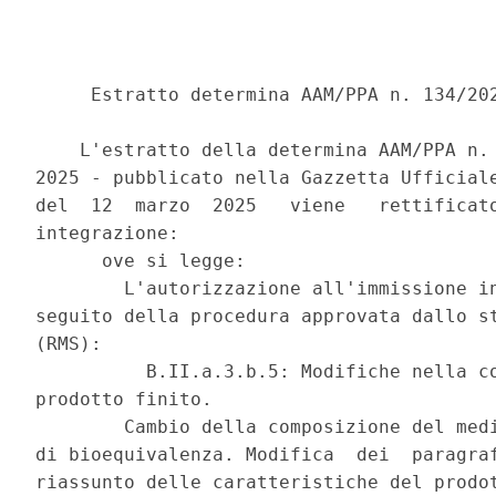
     Estratto determina AAM/PPA n. 134/202
    L'estratto della determina AAM/PPA n. 
2025 - pubblicato nella Gazzetta Ufficiale
del  12  marzo  2025   viene   rettificato
integrazione: 

      ove si legge: 

        L'autorizzazione all'immissione in
seguito della procedura approvata dallo st
(RMS): 

          B.II.a.3.b.5: Modifiche nella co
prodotto finito. 

        Cambio della composizione del medi
di bioequivalenza. Modifica  dei  paragraf
riassunto delle caratteristiche del prodot