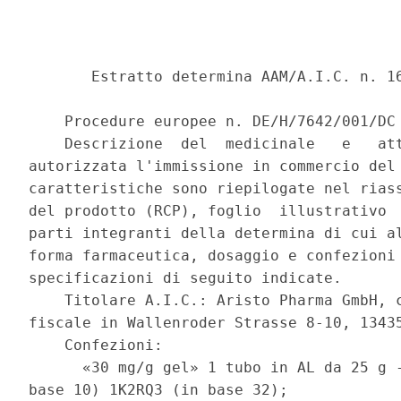
       Estratto determina AAM/A.I.C. n. 16
    Procedure europee n. DE/H/7642/001/DC 
    Descrizione  del  medicinale   e   att
autorizzata l'immissione in commercio del 
caratteristiche sono riepilogate nel riass
del prodotto (RCP), foglio  illustrativo  
parti integranti della determina di cui al
forma farmaceutica, dosaggio e confezioni 
specificazioni di seguito indicate. 

    Titolare A.I.C.: Aristo Pharma GmbH, c
fiscale in Wallenroder Strasse 8-10, 13435
    Confezioni: 

      «30 mg/g gel» 1 tubo in AL da 25 g -
base 10) 1K2RQ3 (in base 32); 
