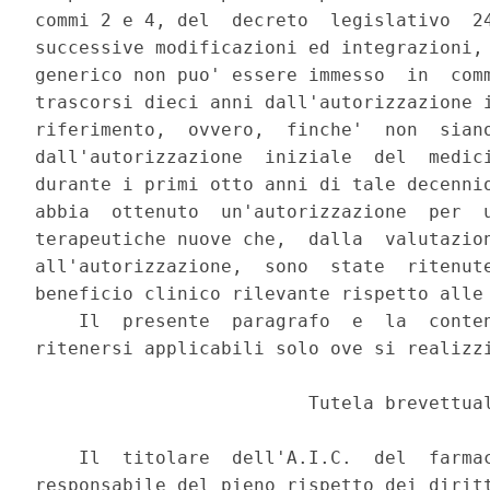
commi 2 e 4, del  decreto  legislativo  24
successive modificazioni ed integrazioni, 
generico non puo' essere immesso  in  comm
trascorsi dieci anni dall'autorizzazione i
riferimento,  ovvero,  finche'  non  siano
dall'autorizzazione  iniziale  del  medici
durante i primi otto anni di tale decennio
abbia  ottenuto  un'autorizzazione  per  u
terapeutiche nuove che,  dalla  valutazion
all'autorizzazione,  sono  state  ritenute
beneficio clinico rilevante rispetto alle 
    Il  presente  paragrafo  e  la  conten
ritenersi applicabili solo ove si realizzi
                         Tutela brevettual
    Il  titolare  dell'A.I.C.  del  farmac
responsabile del pieno rispetto dei diritt