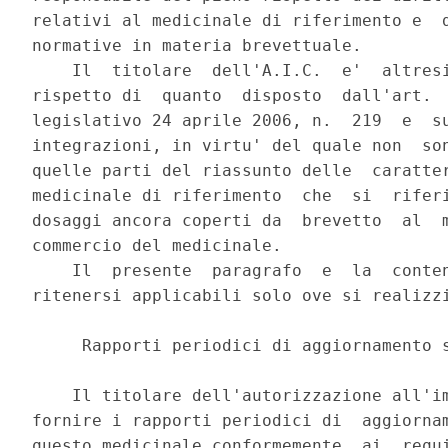
relativi al medicinale di riferimento e  d
normative in materia brevettuale. 

    Il  titolare  dell'A.I.C.  e'  altresi
rispetto di  quanto  disposto  dall'art.  
legislativo 24 aprile 2006, n.  219  e  su
integrazioni, in virtu' del quale non  son
quelle parti del riassunto delle  caratter
medicinale di riferimento  che  si  riferi
dosaggi ancora coperti da  brevetto  al  m
commercio del medicinale. 

    Il  presente  paragrafo  e  la  conten
ritenersi applicabili solo ove si realizzi
     Rapporti periodici di aggiornamento s
    Il titolare dell'autorizzazione all'im
fornire i rapporti periodici di  aggiornam
questo medicinale conformemente  ai  requi