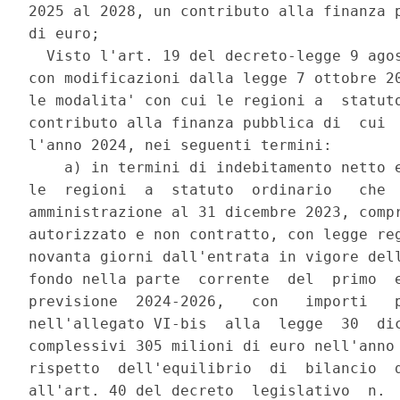
2025 al 2028, un contributo alla finanza p
di euro; 

  Visto l'art. 19 del decreto-legge 9 agos
con modificazioni dalla legge 7 ottobre 20
le modalita' con cui le regioni a  statuto
contributo alla finanza pubblica di  cui  
l'anno 2024, nei seguenti termini: 

    a) in termini di indebitamento netto e
le  regioni  a  statuto  ordinario   che  
amministrazione al 31 dicembre 2023, compr
autorizzato e non contratto, con legge reg
novanta giorni dall'entrata in vigore dell
fondo nella parte  corrente  del  primo  e
previsione  2024-2026,   con   importi   p
nell'allegato VI-bis  alla  legge  30  dic
complessivi 305 milioni di euro nell'anno 
rispetto  dell'equilibrio  di  bilancio  d
all'art. 40 del decreto  legislativo  n.  