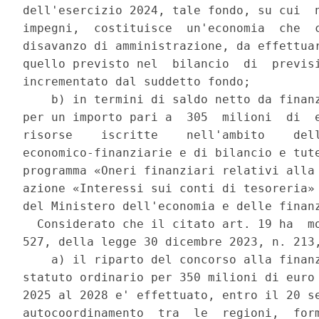
dell'esercizio 2024, tale fondo, su cui  n
impegni,  costituisce  un'economia  che  c
disavanzo di amministrazione, da effettuar
quello previsto nel  bilancio  di  previsi
incrementato dal suddetto fondo; 

    b) in termini di saldo netto da finanz
per un importo pari a  305  milioni  di  e
risorse    iscritte    nell'ambito    dell
economico-finanziarie e di bilancio e tute
programma «Oneri finanziari relativi alla 
azione «Interessi sui conti di tesoreria» 
del Ministero dell'economia e delle finanz
  Considerato che il citato art. 19 ha  mo
527, della legge 30 dicembre 2023, n. 213,
    a) il riparto del concorso alla finanz
statuto ordinario per 350 milioni di euro 
2025 al 2028 e' effettuato, entro il 20 se
autocoordinamento  tra  le  regioni,  form