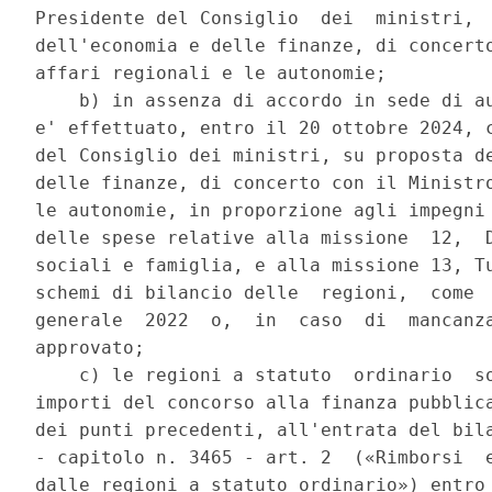
Presidente del Consiglio  dei  ministri,  
dell'economia e delle finanze, di concerto
affari regionali e le autonomie; 

    b) in assenza di accordo in sede di au
e' effettuato, entro il 20 ottobre 2024, c
del Consiglio dei ministri, su proposta de
delle finanze, di concerto con il Ministro
le autonomie, in proporzione agli impegni 
delle spese relative alla missione  12,  D
sociali e famiglia, e alla missione 13, Tu
schemi di bilancio delle  regioni,  come  
generale  2022  o,  in  caso  di  mancanza
approvato; 

    c) le regioni a statuto  ordinario  so
importi del concorso alla finanza pubblica
dei punti precedenti, all'entrata del bila
- capitolo n. 3465 - art. 2  («Rimborsi  e
dalle regioni a statuto ordinario») entro 