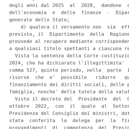
degli anni dal 2025  al  2028,  dandone  c
dell'economia  e  delle  finanze  -  Dipar
generale dello Stato; 

    d) qualora il versamento non  sia  eff
previsto, il  Dipartimento  della  Ragione
provvede al recupero mediante corrisponden
a qualsiasi titolo spettanti a ciascuna re
  Vista la sentenza della Corte costituzio
2024, che ha dichiarato l'illegittimita'  
comma 527, quinto periodo, nella  parte  i
risorse  che  e'  possibile   ridurre   qu
finanziamento dei diritti sociali, delle p
famiglia, nonche' della tutela della salut
  Visto il decreto del  Presidente  del  C
ottobre  2022,  con  il  quale  al  Sottos
Presidenza del Consiglio dei ministri, dot
stata  conferita  la  delega  per  la  fir
provvedimenti  di  competenza  del  Presid