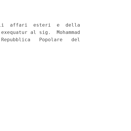
i  affari  esteri  e  della

exequatur al sig.  Mohammad

Repubblica   Popolare   del
