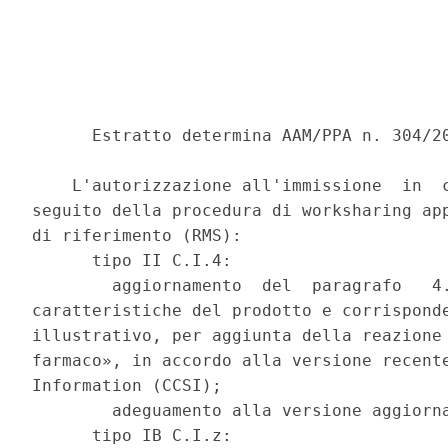
      Estratto determina AAM/PPA n. 304/20
    L'autorizzazione all'immissione  in  c
seguito della procedura di worksharing app
di riferimento (RMS): 

      tipo II C.I.4: 

        aggiornamento  del  paragrafo   4.
caratteristiche del prodotto e corrisponde
illustrativo, per aggiunta della reazione 
farmaco», in accordo alla versione recente
Information (CCSI); 

        adeguamento alla versione aggiorna
      tipo IB C.I.z: 
