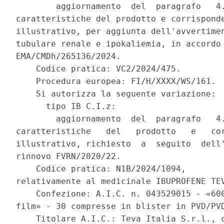
        aggiornamento  del  paragrafo   4.
caratteristiche del prodotto e corrisponde
illustrativo, per aggiunta dell'avvertimen
tubulare renale e ipokaliemia, in accordo 
EMA/CMDh/265136/2024. 

    Codice pratica: VC2/2024/475. 

    Procedura europea: FI/H/XXXX/WS/161. 

    Si autorizza la seguente variazione: 

      tipo IB C.I.z: 

        aggiornamento  del  paragrafo   4.
caratteristiche   del   prodotto   e   cor
illustrativo, richiesto  a  seguito  dell'
rinnovo FVRN/2020/22. 

    Codice pratica: N1B/2024/1094, 

relativamente al medicinale IBUPROFENE TEV
    Confezione: A.I.C. n. 043529015 - «600
film» - 30 compresse in blister in PVD/PVD
    Titolare A.I.C.: Teva Italia S.r.l., c