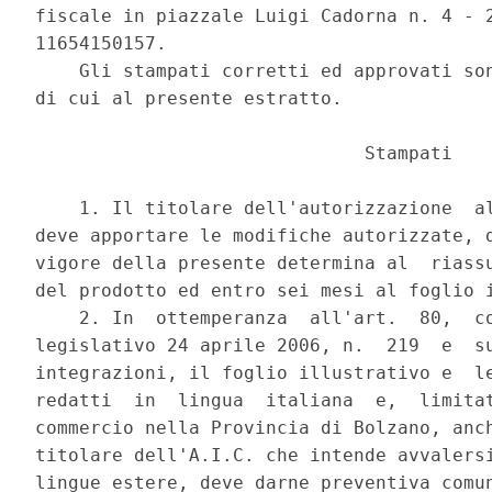
fiscale in piazzale Luigi Cadorna n. 4 - 2
11654150157. 

    Gli stampati corretti ed approvati son
di cui al presente estratto. 

                              Stampati 

    1. Il titolare dell'autorizzazione  al
deve apportare le modifiche autorizzate, d
vigore della presente determina al  riassu
del prodotto ed entro sei mesi al foglio i
    2. In  ottemperanza  all'art.  80,  co
legislativo 24 aprile 2006, n.  219  e  su
integrazioni, il foglio illustrativo e  le
redatti  in  lingua  italiana  e,  limitat
commercio nella Provincia di Bolzano, anch
titolare dell'A.I.C. che intende avvalersi
lingue estere, deve darne preventiva comun