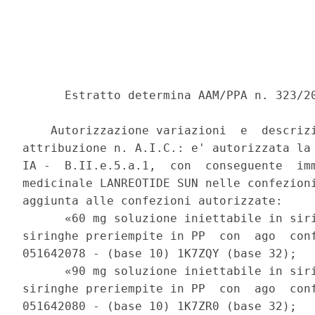
      Estratto determina AAM/PPA n. 323/20
    Autorizzazione variazioni  e  descrizi
attribuzione n. A.I.C.: e' autorizzata la 
IA -  B.II.e.5.a.1,  con  conseguente  imm
medicinale LANREOTIDE SUN nelle confezioni
aggiunta alle confezioni autorizzate: 

      «60 mg soluzione iniettabile in siri
siringhe preriempite in PP  con  ago  conf
051642078 - (base 10) 1K7ZQY (base 32); 

      «90 mg soluzione iniettabile in siri
siringhe preriempite in PP  con  ago  conf
051642080 - (base 10) 1K7ZR0 (base 32); 
