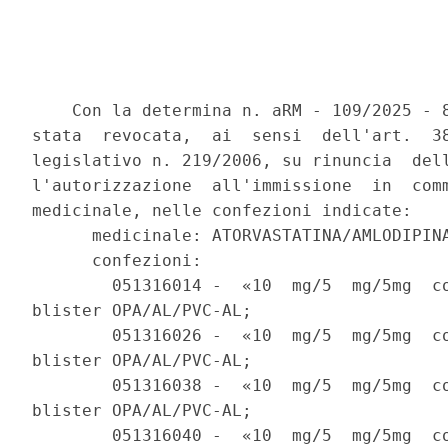
    Con la determina n. aRM - 109/2025 - 8
stata  revocata,  ai  sensi  dell'art.  38
legislativo n. 219/2006, su rinuncia  dell
l'autorizzazione  all'immissione  in  comm
medicinale, nelle confezioni indicate: 

      medicinale: ATORVASTATINA/AMLODIPINA
      confezioni: 

        051316014 -  «10  mg/5  mg/5mg  co
blister OPA/AL/PVC-AL; 

        051316026 -  «10  mg/5  mg/5mg  co
blister OPA/AL/PVC-AL; 

        051316038 -  «10  mg/5  mg/5mg  co
blister OPA/AL/PVC-AL; 

        051316040 -  «10  mg/5  mg/5mg  co