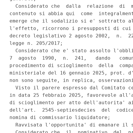
  Considerato che  dalla  relazione  di  m
contenuto si abbia qui  come  integralment
emerge che il sodalizio si e' sottratto al
l'effetto, ricorrono i presupposti di cui 
decreto legislativo 2 agosto 2002,  n.  22
legge n. 205/2017; 

  Considerato che e' stato assolto l'obbli
7  agosto  1990,  n.  241,   dando   comun
procedimento di scioglimento  della  compa
ministeriale del 16 gennaio 2025, prot. d'
non sono seguite, in replica, osservazioni
  Visto il parere espresso dal Comitato ce
in data 25 febbraio 2025, favorevole all'a
di scioglimento per atto dell'autorita' ai
dell'art.  2545-septiesdecies  del  codice
nomina di commissario liquidatore; 

  Ravvisata l'opportunita' di emanare il s
  Considerato che  il  nominativo  del  pr