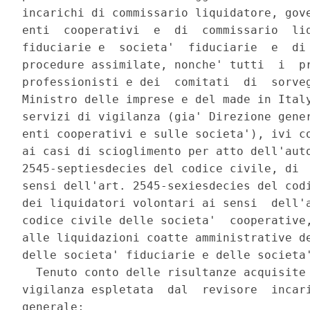
incarichi di commissario liquidatore, gove
enti  cooperativi  e  di  commissario  liq
fiduciarie e  societa'  fiduciarie  e  di 
procedure assimilate, nonche' tutti  i  pr
professionisti e dei  comitati  di  sorveg
Ministro delle imprese e del made in Italy
servizi di vigilanza (gia' Direzione gener
enti cooperativi e sulle societa'), ivi co
ai casi di scioglimento per atto dell'auto
2545-septiesdecies del codice civile, di  
sensi dell'art. 2545-sexiesdecies del codi
dei liquidatori volontari ai sensi  dell'a
codice civile delle societa'  cooperative,
alle liquidazioni coatte amministrative de
delle societa' fiduciarie e delle societa'
  Tenuto conto delle risultanze acquisite 
vigilanza espletata  dal  revisore  incari
generale; 
