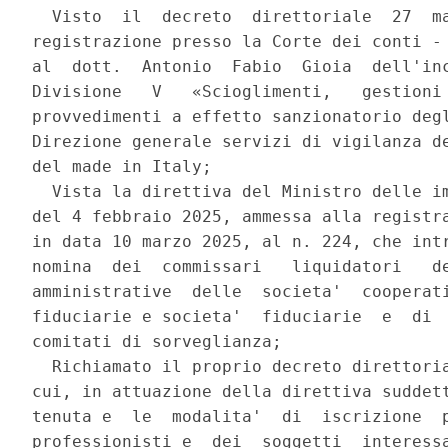
  Visto  il  decreto  direttoriale  27  ma
registrazione presso la Corte dei conti - 
al  dott.  Antonio  Fabio  Gioia  dell'inc
Divisione   V   «Scioglimenti,   gestioni 
provvedimenti a effetto sanzionatorio degl
Direzione generale servizi di vigilanza de
del made in Italy; 

  Vista la direttiva del Ministro delle im
del 4 febbraio 2025, ammessa alla registra
in data 10 marzo 2025, al n. 224, che intr
nomina  dei  commissari   liquidatori   de
amministrative  delle  societa'  cooperati
fiduciarie e societa'  fiduciarie  e  di  
comitati di sorveglianza; 

  Richiamato il proprio decreto direttoria
cui, in attuazione della direttiva suddett
tenuta e  le  modalita'  di  iscrizione  p
professionisti e  dei  soggetti  interessa