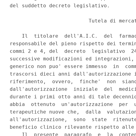
del suddetto decreto legislativo. 

                          Tutela di mercat
    Il  titolare  dell'A.I.C.  del  farmac
responsabile del pieno rispetto dei termin
commi 2 e 4, del  decreto  legislativo  24
successive modificazioni ed integrazioni, 
generico non puo' essere immesso  in  comm
trascorsi dieci anni dall'autorizzazione i
riferimento,  ovvero,  finche'  non  siano
dall'autorizzazione  iniziale  del  medici
durante i primi otto anni di tale decennio
abbia  ottenuto  un'autorizzazione  per  u
terapeutiche nuove che,  dalla  valutazion
all'autorizzazione,  sono  state  ritenute
beneficio clinico rilevante rispetto alle 
    Il  presente  paragrafo  e  la  conten