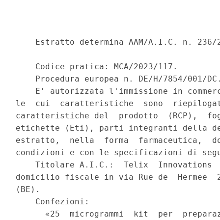
    Estratto determina AAM/A.I.C. n. 236/2
    Codice pratica: MCA/2023/117. 

    Procedura europea n. DE/H/7854/001/DC.
    E' autorizzata l'immissione in commerc
le  cui  caratteristiche  sono  riepilogat
caratteristiche del  prodotto  (RCP),  fog
etichette (Eti), parti integranti della de
estratto,  nella  forma  farmaceutica,  do
condizioni e con le specificazioni di segu
    Titolare A.I.C.:  Telix  Innovations  
domicilio fiscale in via Rue de  Hermee  2
(BE). 

    Confezioni: 

      «25  microgrammi  kit  per  preparaz