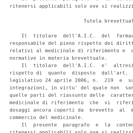
ritenersi applicabili solo ove si realizzi
                         Tutela brevettual
    Il  titolare  dell'A.I.C.  del  farmac
responsabile del pieno rispetto dei diritt
relativi al medicinale di riferimento e  d
normative in materia brevettuale. 

    Il  titolare  dell'A.I.C.  e'  altresi
rispetto di  quanto  disposto  dall'art.  
legislativo 24 aprile 2006, n.  219  e  su
integrazioni, in virtu' del quale non  son
quelle parti del riassunto delle  caratter
medicinale di riferimento  che  si  riferi
dosaggi ancora coperti da  brevetto  al  m
commercio del medicinale. 

    Il  presente  paragrafo  e  la  conten
ritenersi applicabili solo ove si realizzi