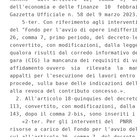
dell'economia e delle finanze  10  febbrai
Gazzetta Ufficiale n. 58 del 9 marzo 2023.
    5-ter. Con riferimento agli interventi
del "Fondo per l'avvio di opere indifferib
26, comma 7, primo periodo, del decreto-le
convertito, con modificazioni, dalla legge
qualora risulti dal corredo informativo de
gara (CIG) la mancanza dei requisiti di va
affidamento ovvero  sia  rilevata  la  man
appalti per l'esecuzione dei lavori entro 
procede, sulla base delle indicazioni dell
alla revoca del contributo concesso.». 

  2. All'articolo 18-quinquies del decreto
113, convertito, con modificazioni, dalla 
143, dopo il comma 2-bis, sono inseriti i 
    «2-ter. Per gli interventi del  PNRR  
risorse a carico del Fondo per l'avvio del
cui all'articolo 26, comma 7, del decreto-