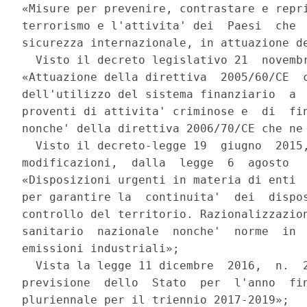
«Misure per prevenire, contrastare e repri
terrorismo e l'attivita' dei  Paesi  che  
sicurezza internazionale, in attuazione de
  Visto il decreto legislativo 21  novembr
«Attuazione della direttiva  2005/60/CE  c
dell'utilizzo del sistema finanziario  a  
proventi di attivita' criminose e  di  fin
nonche' della direttiva 2006/70/CE che ne 
  Visto il decreto-legge 19  giugno  2015,
modificazioni,  dalla  legge  6  agosto   
«Disposizioni urgenti in materia di enti  
per garantire la  continuita'  dei  dispos
controllo del territorio. Razionalizzazion
sanitario  nazionale  nonche'  norme  in  
emissioni industriali»; 

  Vista la legge 11 dicembre  2016,  n.  2
previsione  dello  Stato  per  l'anno  fin
pluriennale per il triennio 2017-2019»; 
