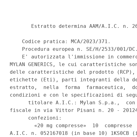
       Estratto determina AAM/A.I.C. n. 26
    Codice pratica: MCA/2023/371. 

    Procedura europea n. SE/H/2533/001/DC.
    E' autorizzata l'immissione in commerc
MYLAN GENERICS, le cui caratteristiche son
delle caratteristiche del prodotto (RCP), 
etichette (Eti), parti integranti della de
estratto,  nella  forma  farmaceutica,  do
condizioni e con le specificazioni di segu
      titolare A.I.C.: Mylan S.p.a.,  con 
fiscale in via Vittor Pisani n. 20 - 20124
      confezioni: 

        «20 mg compresse»  10  compresse  
A.I.C. n. 052167018 (in base 10) 1KS0CB (i