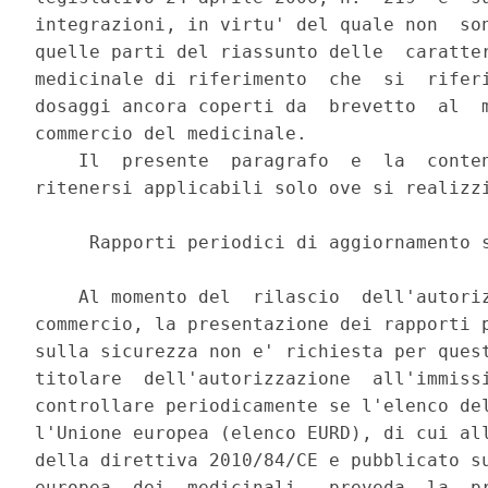
integrazioni, in virtu' del quale non  son
quelle parti del riassunto delle  caratter
medicinale di riferimento  che  si  riferi
dosaggi ancora coperti da  brevetto  al  m
commercio del medicinale. 

    Il  presente  paragrafo  e  la  conten
ritenersi applicabili solo ove si realizzi
     Rapporti periodici di aggiornamento s
    Al momento del  rilascio  dell'autoriz
commercio, la presentazione dei rapporti p
sulla sicurezza non e' richiesta per quest
titolare  dell'autorizzazione  all'immissi
controllare periodicamente se l'elenco del
l'Unione europea (elenco EURD), di cui all
della direttiva 2010/84/CE e pubblicato su
europea  dei  medicinali,  preveda  la  pr