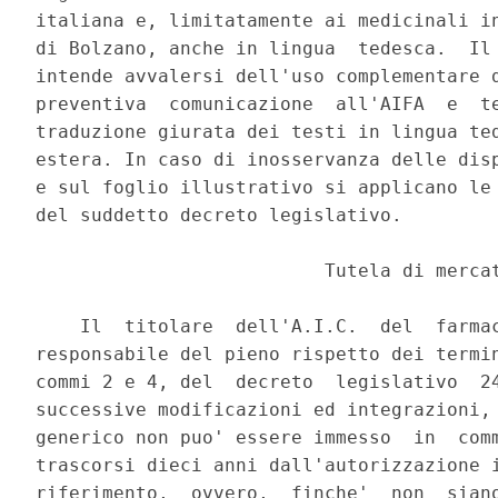
italiana e, limitatamente ai medicinali in
di Bolzano, anche in lingua  tedesca.  Il 
intende avvalersi dell'uso complementare d
preventiva  comunicazione  all'AIFA  e  te
traduzione giurata dei testi in lingua ted
estera. In caso di inosservanza delle disp
e sul foglio illustrativo si applicano le 
del suddetto decreto legislativo. 

                          Tutela di mercat
    Il  titolare  dell'A.I.C.  del  farmac
responsabile del pieno rispetto dei termin
commi 2 e 4, del  decreto  legislativo  24
successive modificazioni ed integrazioni, 
generico non puo' essere immesso  in  comm
trascorsi dieci anni dall'autorizzazione i
riferimento,  ovvero,  finche'  non  siano