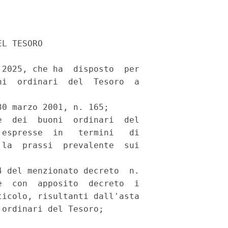
L TESORO 

2025, che ha  disposto  per

i  ordinari  del  Tesoro  a

0 marzo 2001, n. 165; 

  dei  buoni  ordinari  del

espresse  in   termini   di

la  prassi  prevalente  sui

 del menzionato decreto  n.

  con  apposito  decreto  i

icolo, risultanti dall'asta

ordinari del Tesoro; 
