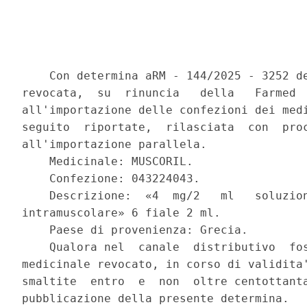
    Con determina aRM - 144/2025 - 3252 de
revocata,  su  rinuncia   della   Farmed  
all'importazione delle confezioni dei medi
seguito  riportate,  rilasciata  con  proc
all'importazione parallela. 

    Medicinale: MUSCORIL. 

    Confezione: 043224043. 

    Descrizione:  «4  mg/2   ml   soluzion
intramuscolare» 6 fiale 2 ml. 

    Paese di provenienza: Grecia. 

    Qualora nel  canale  distributivo  fos
medicinale revocato, in corso di validita'
smaltite  entro  e  non  oltre centottanta