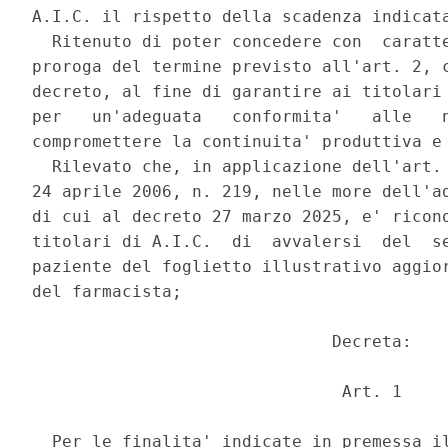
A.I.C. il rispetto della scadenza indicata
  Ritenuto di poter concedere con  caratte
proroga del termine previsto all'art. 2, c
decreto, al fine di garantire ai titolari 
per   un'adeguata   conformita'   alle   n
compromettere la continuita' produttiva e 
  Rilevato che, in applicazione dell'art. 
24 aprile 2006, n. 219, nelle more dell'ad
di cui al decreto 27 marzo 2025, e' ricono
titolari di A.I.C.  di  avvalersi  del  se
paziente del foglietto illustrativo aggior
del farmacista; 

                              Decreta: 

                               Art. 1 

  Per le finalita' indicate in premessa il