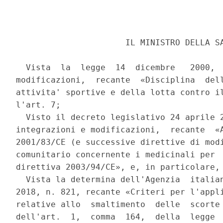
                      IL MINISTRO DELLA SA
  Vista  la  legge  14  dicembre   2000,  
modificazioni,  recante  «Disciplina  dell
attivita' sportive e della lotta contro il
l'art. 7; 

  Visto il decreto legislativo 24 aprile 2
integrazioni e modificazioni,  recante  «A
2001/83/CE (e successive direttive di modi
comunitario concernente i medicinali per  
direttiva 2003/94/CE», e, in particolare, 
  Vista la determina dell'Agenzia  italian
2018, n. 821, recante «Criteri per l'appli
relative allo  smaltimento  delle  scorte 
dell'art.  1,  comma  164,  della  legge  