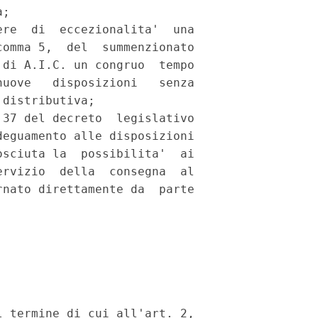
; 

re  di  eccezionalita'  una

omma 5,  del  summenzionato

di A.I.C. un congruo  tempo

uove   disposizioni   senza

distributiva; 

37 del decreto  legislativo

eguamento alle disposizioni

sciuta la  possibilita'  ai

rvizio  della  consegna  al

nato direttamente da  parte

 termine di cui all'art. 2,
