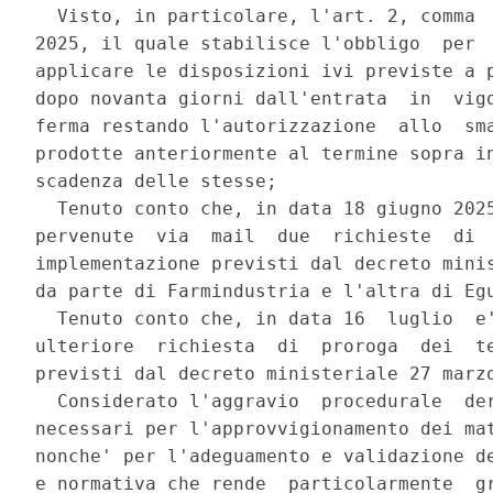
  Visto, in particolare, l'art. 2, comma  
2025, il quale stabilisce l'obbligo  per  
applicare le disposizioni ivi previste a p
dopo novanta giorni dall'entrata  in  vigo
ferma restando l'autorizzazione  allo  sma
prodotte anteriormente al termine sopra in
scadenza delle stesse; 

  Tenuto conto che, in data 18 giugno 2025
pervenute  via  mail  due  richieste  di  
implementazione previsti dal decreto minis
da parte di Farmindustria e l'altra di Egu
  Tenuto conto che, in data 16  luglio  e'
ulteriore  richiesta  di  proroga  dei  te
previsti dal decreto ministeriale 27 marzo
  Considerato l'aggravio  procedurale  der
necessari per l'approvvigionamento dei mat
nonche' per l'adeguamento e validazione de
e normativa che rende  particolarmente  gr