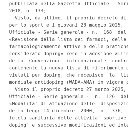
pubblicata nella Gazzetta Ufficiale - Seri
2018, n. 133; 

  Visto, da ultimo, il proprio decreto di 
per lo sport e i giovani 28 maggio 2025,  
Ufficiale - Serie generale - n.  168  del 
«Revisione della lista dei farmaci, delle 
farmacologicamente attive e delle pratiche
considerato doping» reso in adesione all'e
della  Convenzione  internazionale  contro
contenente la nuova lista di riferimento d
vietati per doping, che recepisce  la  lis
mondiale antidoping (WADA-AMA) in vigore d
  Visto il proprio decreto 27 marzo 2025, 
Ufficiale - Serie generale -  n.  126  del
«Modalita' di attuazione delle  disposizio
della legge 14 dicembre  2000,  n.  376,  
tutela sanitaria delle attivita' sportive 
doping" e successive modificazioni ed inte