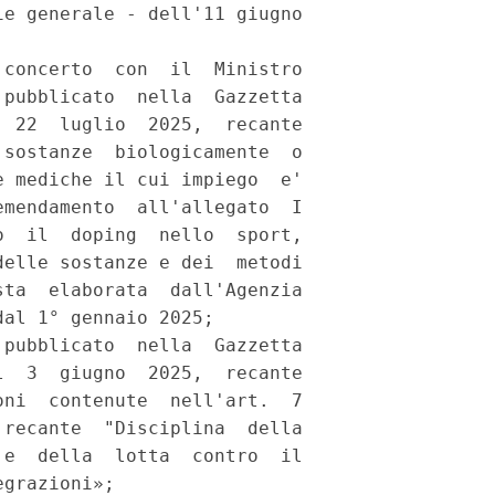
e generale - dell'11 giugno

concerto  con  il  Ministro

pubblicato  nella  Gazzetta

 22  luglio  2025,  recante

sostanze  biologicamente  o

 mediche il cui impiego  e'

mendamento  all'allegato  I

  il  doping  nello  sport,

elle sostanze e dei  metodi

ta  elaborata  dall'Agenzia

al 1° gennaio 2025; 

pubblicato  nella  Gazzetta

  3  giugno  2025,  recante

ni  contenute  nell'art.  7

recante  "Disciplina  della

e  della  lotta  contro  il

grazioni»; 
