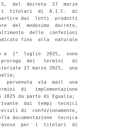
5,  del  decreto  27  marzo

i  titolari  di  A.I.C.  di

artire dai  lotti  prodotti

re  del  medesimo  decreto,

ltimento  delle  confezioni

dicato fino  alla  naturale

 e  1°  luglio  2025,  sono

proroga  dei   termini   di

teriale 27 marzo 2025,  una

alia; 

  pervenuta  via  mail  una

rmini  di   implementazione

 2025 da parte di Egualia; 

ivante  dai  tempi  tecnici

eriali di  confezionamento,

lla documentazione  tecnica

avoso  per  i  titolari  di
