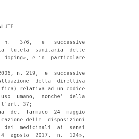
LUTE 

 n.   376,   e   successive

a  tutela  sanitaria  delle

 doping», e in  particolare

006, n. 219,  e  successive

ttuazione  della  direttiva

fica) relativa ad un codice

uso  umano,  nonche'  della

l'art. 37; 

a  del  farmaco  24  maggio

cazione delle  disposizioni

 dei  medicinali  ai  sensi

4  agosto  2017,  n.  124»,
