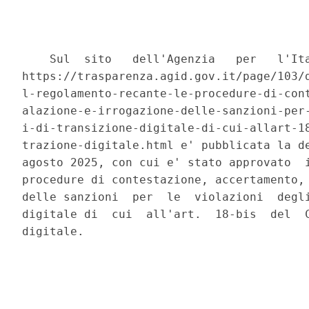
    Sul  sito   dell'Agenzia   per   l'Ita
https://trasparenza.agid.gov.it/page/103/d
l-regolamento-recante-le-procedure-di-cont
alazione-e-irrogazione-delle-sanzioni-per-
i-di-transizione-digitale-di-cui-allart-18
trazione-digitale.html e' pubblicata la de
agosto 2025, con cui e' stato approvato  i
procedure di contestazione, accertamento, 
delle sanzioni  per  le  violazioni  degli
digitale di  cui  all'art.  18-bis  del  C