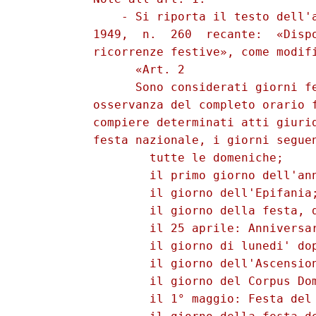
              - Si riporta il testo dell'a
          1949,  n.  260  recante:  «Dispo
          ricorrenze festive», come modifi
                «Art. 2 

                Sono considerati giorni fe
          osservanza del completo orario f
          compiere determinati atti giurid
          festa nazionale, i giorni seguen
                  tutte le domeniche; 

                  il primo giorno dell'ann
                  il giorno dell'Epifania;
                  il giorno della festa, d
                  il 25 aprile: Anniversar
                  il giorno di lunedi' dop
                  il giorno dell'Ascension
                  il giorno del Corpus Dom
                  il 1° maggio: Festa del 