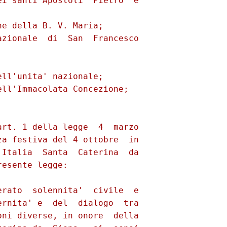
i santi Apostoli  Pietro  e

e della B. V. Maria; 

zionale  di  San  Francesco

 

ll'unita' nazionale; 

ll'Immacolata Concezione; 

 

rt. 1 della legge  4  marzo

a festiva del 4 ottobre  in

Italia  Santa  Caterina  da

esente legge: 

rato  solennita'  civile  e

rnita' e  del  dialogo  tra

ni diverse, in onore  della
