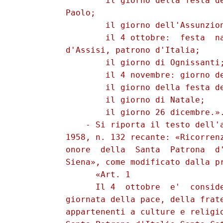
                  il giorno della festa de
          Paolo; 

                  il giorno dell'Assunzion
                  il 4 ottobre:  festa  na
          d'Assisi, patrono d'Italia; 

                  il giorno di Ognissanti;
                  il 4 novembre: giorno de
                  il giorno della festa de
                  il giorno di Natale; 

                  il giorno 26 dicembre.».
              - Si riporta il testo dell'a
          1958, n. 132 recante: «Ricorrenz
          onore  della  Santa  Patrona  d'
          Siena», come modificato dalla pr
                «Art. 1 

                Il 4  ottobre  e'  conside
          giornata della pace, della frate
          appartenenti a culture e religio