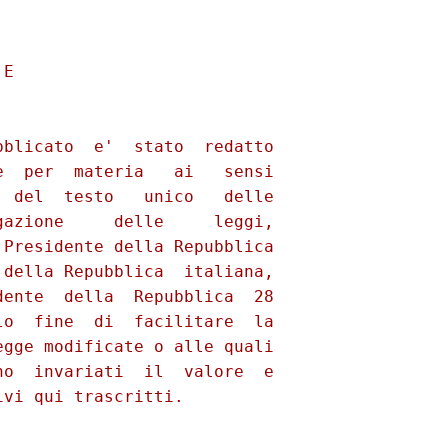
E 

blicato  e'  stato  redatto

  per  materia   ai   sensi

 del  testo   unico   delle

azione     delle     leggi,

Presidente della Repubblica

della Repubblica  italiana,

ente  della  Repubblica  28

o  fine  di  facilitare  la

gge modificate o alle quali

o  invariati  il  valore  e

vi qui trascritti. 
