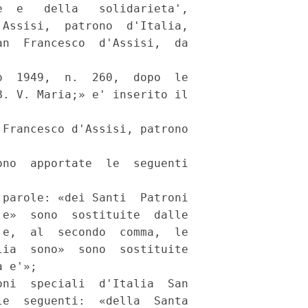
  e   della   solidarieta',

Assisi,  patrono  d'Italia,

n  Francesco  d'Assisi,  da

  1949,  n.  260,  dopo  le

. V. Maria;» e' inserito il

Francesco d'Assisi, patrono

no  apportate  le  seguenti

parole: «dei Santi  Patroni

e»  sono  sostituite  dalle

e,  al  secondo  comma,  le

ia  sono»  sono  sostituite

 e'»; 

ni  speciali  d'Italia  San

e  seguenti:  «della  Santa
