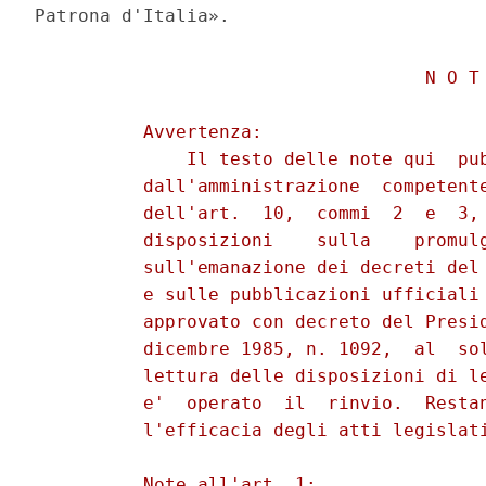
                                    N O T 
          Avvertenza: 

              Il testo delle note qui  pub
          dall'amministrazione  competente
          dell'art.  10,  commi  2  e  3, 
          disposizioni    sulla    promulg
          sull'emanazione dei decreti del 
          e sulle pubblicazioni ufficiali 
          approvato con decreto del Presid
          dicembre 1985, n. 1092,  al  sol
          lettura delle disposizioni di le
          e'  operato  il  rinvio.  Restan
          l'efficacia degli atti legislati
          Note all'art. 1: 
