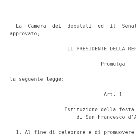
  La  Camera  dei  deputati  ed  il  Senat
approvato; 

                   IL PRESIDENTE DELLA REP
                              Promulga 

la seguente legge: 

                               Art. 1 

                  Istituzione della festa 
                      di San Francesco d'A
  1. Al fine di celebrare e di promuovere 