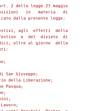
rt. 2 della legge 27 maggio

sizioni   in   materia   di

cato dalla presente legge: 

stivi, agli  effetti  della

estivo  e  del  divieto  di

ici, oltre al giorno  della

ti: 

o; 

 

i San Giuseppe; 

io della Liberazione; 

o Pasqua; 

e; 

ini; 

Lavoro; 
