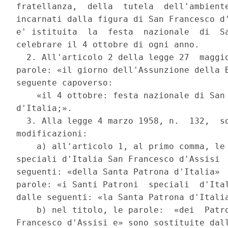
fratellanza,  della  tutela  dell'ambiente
incarnati dalla figura di San Francesco d'
e' istituita  la  festa  nazionale  di  Sa
celebrare il 4 ottobre di ogni anno. 

  2. All'articolo 2 della legge 27  maggio
parole: «il giorno dell'Assunzione della B
seguente capoverso: 

    «il 4 ottobre: festa nazionale di San 
d'Italia;». 

  3. Alla legge 4 marzo 1958, n.  132,  so
modificazioni: 

    a) all'articolo 1, al primo comma, le 
speciali d'Italia San Francesco d'Assisi  
seguenti: «della Santa Patrona d'Italia»  
parole: «i Santi Patroni  speciali  d'Ital
dalle seguenti: «la Santa Patrona d'Italia
    b) nel titolo, le parole:  «dei  Patro
Francesco d'Assisi e» sono sostituite dall