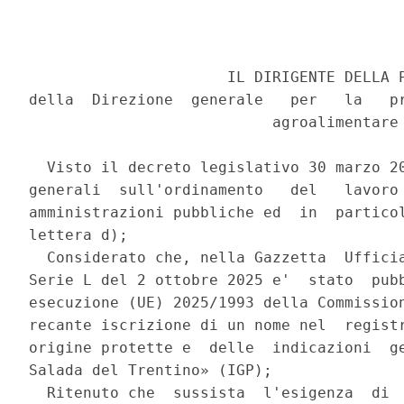
                      IL DIRIGENTE DELLA P
della  Direzione  generale   per   la   pr
                           agroalimentare 
  Visto il decreto legislativo 30 marzo 20
generali  sull'ordinamento   del   lavoro 
amministrazioni pubbliche ed  in  particol
lettera d); 

  Considerato che, nella Gazzetta  Ufficia
Serie L del 2 ottobre 2025 e'  stato  pubb
esecuzione (UE) 2025/1993 della Commission
recante iscrizione di un nome nel  registr
origine protette e  delle  indicazioni  ge
Salada del Trentino» (IGP); 

  Ritenuto che  sussista  l'esigenza  di  