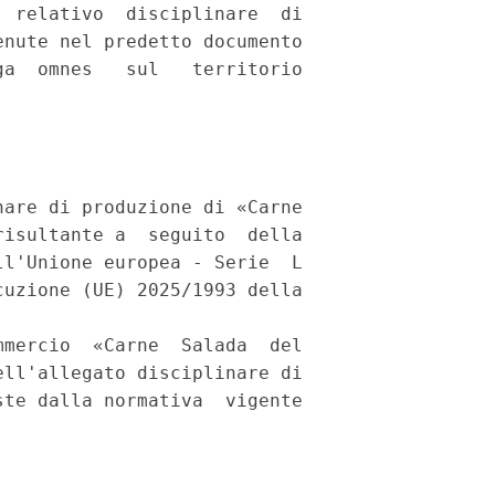
 relativo  disciplinare  di

nute nel predetto documento

a  omnes   sul   territorio

are di produzione di «Carne

isultante a  seguito  della

l'Unione europea - Serie  L

uzione (UE) 2025/1993 della

mercio  «Carne  Salada  del

ll'allegato disciplinare di

te dalla normativa  vigente
