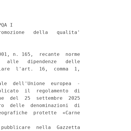
QA I 

omozione   della   qualita'



01, n. 165,  recante  norme

  alle   dipendenze   delle

are  l'art.  16,  comma  1,

le  dell'Unione  europea  -

licato  il  regolamento  di

e  del  25  settembre  2025

o  delle  denominazioni  di

ografiche  protette  «Carne

pubblicare  nella  Gazzetta
