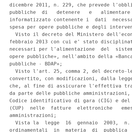
dicembre 2011, n. 229, che prevede l'obbli
pubbliche  di   detenere   e   alimentare 
informatizzato contenente i  dati  necessa
spesa per opere pubbliche e degli interven
  Visto il decreto del Ministero dell'econ
febbraio 2013 con cui e' stato disciplinat
necessari per l'alimentazione  del  sistem
opere pubbliche», nell'ambito della «Banca
pubbliche - BDAP»; 

  Visto l'art. 25, comma 2, del decreto-le
convertito, con modificazioni, dalla legge
che, al fine di assicurare l'effettiva tra
da parte delle pubbliche amministrazioni, 
Codice identificativo di gara (CIG) e del 
(CUP)  nelle  fatture  elettroniche   emes
amministrazioni; 

  Vista la  legge  16  gennaio  2003,  n. 
ordinamentali  in  materia  di  pubblica  