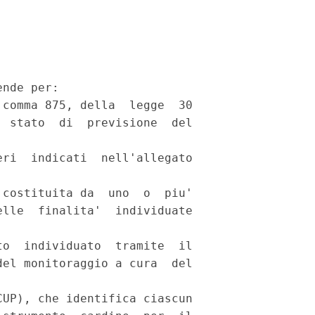
nde per: 

comma 875, della  legge  30

 stato  di  previsione  del

ri  indicati  nell'allegato

costituita da  uno  o  piu'

lle  finalita'  individuate

o  individuato  tramite  il

el monitoraggio a cura  del

UP), che identifica ciascun
