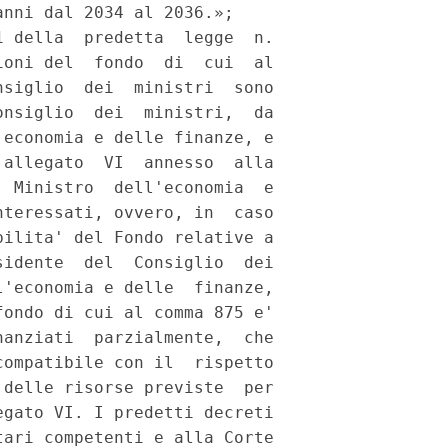
nni dal 2034 al 2036.»; 

 della  predetta  legge  n.

oni del  fondo  di  cui  al

siglio  dei  ministri  sono

nsiglio  dei  ministri,  da

economia e delle finanze, e

allegato  VI  annesso  alla

 Ministro  dell'economia  e

teressati, ovvero, in  caso

ilita' del Fondo relative a

idente  del  Consiglio  dei

'economia e delle  finanze,

ondo di cui al comma 875 e'

anziati  parzialmente,  che

ompatibile con il  rispetto

delle risorse previste  per

gato VI. I predetti decreti

ari competenti e alla Corte
