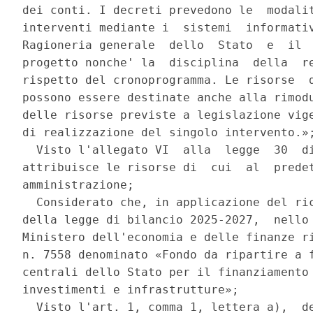
dei conti. I decreti prevedono le  modalit
interventi mediante i  sistemi  informativ
Ragioneria generale  dello  Stato  e  il  
progetto nonche' la  disciplina  della  re
rispetto del cronoprogramma. Le risorse  d
possono essere destinate anche alla rimodu
delle risorse previste a legislazione vige
di realizzazione del singolo intervento.»;
  Visto l'allegato VI  alla  legge  30  di
attribuisce le risorse di  cui  al  predet
amministrazione; 

  Considerato che, in applicazione del ric
della legge di bilancio 2025-2027,  nello 
Ministero dell'economia e delle finanze ri
n. 7558 denominato «Fondo da ripartire a f
centrali dello Stato per il finanziamento 
investimenti e infrastrutture»; 

  Visto l'art. 1, comma 1, lettera a),  de