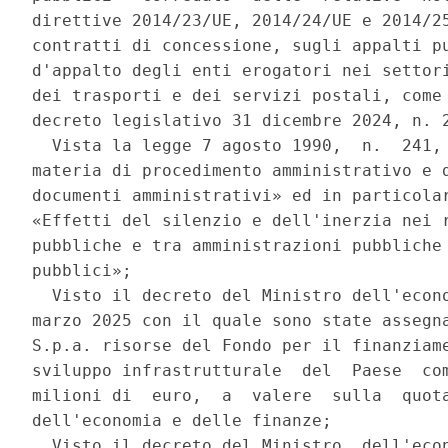
direttive 2014/23/UE, 2014/24/UE e 2014/25
contratti di concessione, sugli appalti pu
d'appalto degli enti erogatori nei settori
dei trasporti e dei servizi postali, come 
decreto legislativo 31 dicembre 2024, n. 2
  Vista la legge 7 agosto 1990,  n.  241, 
materia di procedimento amministrativo e d
documenti amministrativi» ed in particolar
«Effetti del silenzio e dell'inerzia nei r
pubbliche e tra amministrazioni pubbliche 
pubblici»; 

  Visto il decreto del Ministro dell'econo
marzo 2025 con il quale sono state assegna
S.p.a. risorse del Fondo per il finanziame
sviluppo infrastrutturale  del  Paese  com
milioni di  euro,  a  valere  sulla  quota
dell'economia e delle finanze; 

  Visto il decreto del Ministro  dell'econ