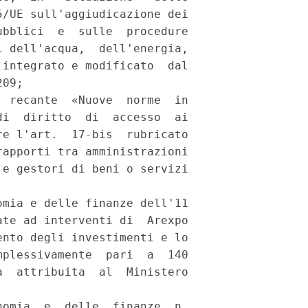
/UE sull'aggiudicazione dei

bblici  e  sulle  procedure

 dell'acqua,  dell'energia,

integrato e modificato  dal

09; 

 recante  «Nuove  norme  in

i  diritto  di  accesso  ai

e l'art.  17-bis  rubricato

apporti tra amministrazioni

e gestori di beni o servizi

mia e delle finanze dell'11

te ad interventi di  Arexpo

nto degli investimenti e lo

plessivamente  pari  a  140

  attribuita  al  Ministero

omia  e  delle  finanze  n.
