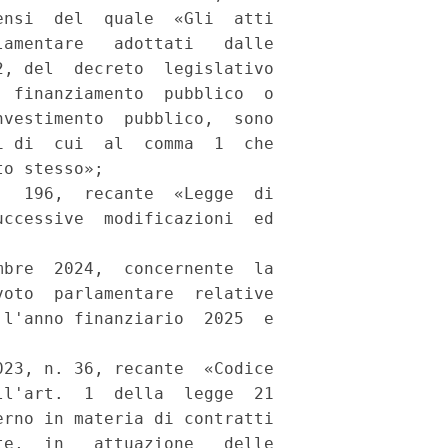
nsi  del  quale  «Gli  atti

amentare   adottati   dalle

, del  decreto  legislativo

 finanziamento  pubblico  o

vestimento  pubblico,  sono

 di  cui  al  comma  1  che

o stesso»; 

  196,  recante  «Legge  di

ccessive  modificazioni  ed

bre  2024,  concernente  la

oto  parlamentare  relative

l'anno finanziario  2025  e

23, n. 36, recante  «Codice

l'art.  1  della  legge  21

rno in materia di contratti

e,  in   attuazione   delle
