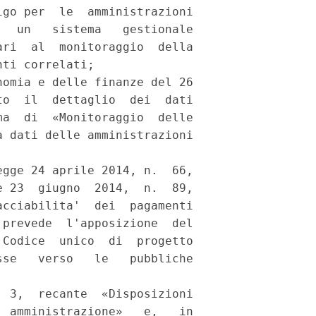
go per  le  amministrazioni

  un   sistema   gestionale

ri  al  monitoraggio  della

ti correlati; 

omia e delle finanze del 26

o  il  dettaglio  dei  dati

a  di  «Monitoraggio  delle

 dati delle amministrazioni

gge 24 aprile 2014, n.  66,

 23  giugno  2014,  n.  89,

cciabilita'  dei  pagamenti

prevede  l'apposizione  del

Codice  unico  di  progetto

se   verso   le   pubbliche

 3,  recante  «Disposizioni

 amministrazione»   e,   in
