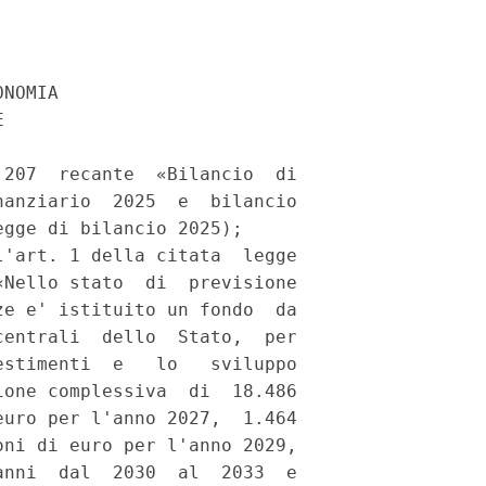
NOMIA 

 

207  recante  «Bilancio  di

anziario  2025  e  bilancio

gge di bilancio 2025); 

'art. 1 della citata  legge

Nello stato  di  previsione

e e' istituito un fondo  da

entrali  dello  Stato,  per

stimenti  e   lo   sviluppo

one complessiva  di  18.486

uro per l'anno 2027,  1.464

ni di euro per l'anno 2029,

nni  dal  2030  al  2033  e
