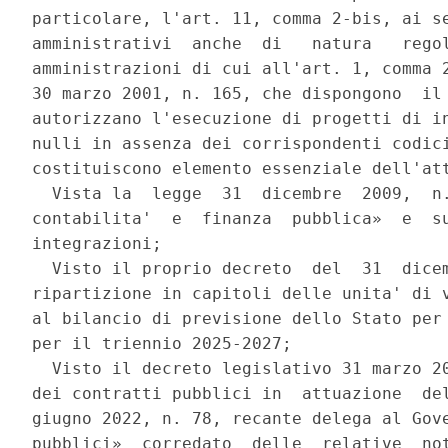
particolare, l'art. 11, comma 2-bis, ai se
amministrativi  anche  di   natura   regol
amministrazioni di cui all'art. 1, comma 2
30 marzo 2001, n. 165, che dispongono  il 
autorizzano l'esecuzione di progetti di in
nulli in assenza dei corrispondenti codici
costituiscono elemento essenziale dell'att
  Vista la  legge  31  dicembre  2009,  n.
contabilita'  e  finanza  pubblica»  e  su
integrazioni; 

  Visto il proprio decreto  del  31  dicem
ripartizione in capitoli delle unita' di v
al bilancio di previsione dello Stato per 
per il triennio 2025-2027; 

  Visto il decreto legislativo 31 marzo 20
dei contratti pubblici in  attuazione  del
giugno 2022, n. 78, recante delega al Gove
pubblici»  corredato  delle  relative  not