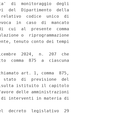
a'  di  monitoraggio  degli

i  del  Dipartimento  della

relativo  codice  unico  di

voca  in  caso  di  mancato

i  cui  al  presente  comma

lazione o  riprogrammazione

nte, tenuto conto dei tempi

 

cembre  2024,  n.  207  che

to  comma  875  a  ciascuna

hiamato art. 1, comma  875,

 stato  di  previsione  del

sulta istituito il capitolo

avore delle amministrazioni

di interventi in materia di

l  decreto  legislativo  29
