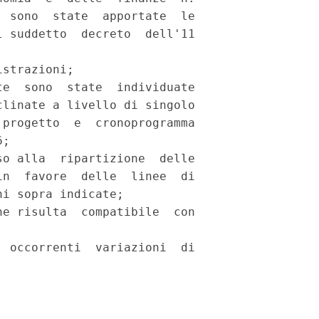
 sono  state  apportate  le

 suddetto  decreto  dell'11

strazioni; 

e  sono  state  individuate

linate a livello di singolo

progetto  e  cronoprogramma

; 

o alla  ripartizione  delle

n  favore  delle  linee  di

i sopra indicate; 

e risulta  compatibile  con

 

 occorrenti  variazioni  di
