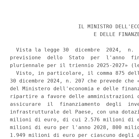
                      IL MINISTRO DELL'ECO
                           E DELLE FINANZE
  Vista la legge 30  dicembre  2024,  n.  
previsione  dello  Stato  per  l'anno  fin
pluriennale per il triennio 2025-2027» (le
  Visto, in particolare, il comma 875 dell
30 dicembre 2024, n. 207 che prevede che «
del Ministero dell'economia e delle finanz
ripartire a favore delle amministrazioni c
assicurare  il  finanziamento  degli  inve
infrastrutturale del Paese, con una dotazi
milioni di euro, di cui 2.576 milioni di e
milioni di euro per l'anno 2028, 800 milio
1.949 milioni di euro per ciascuno degli a