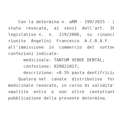
    Con la determina n. aRM - 199/2025 - 2
stata  revocata,  ai  sensi  dell'art.  38
legislativo n.  n.  219/2006,  su  rinunci
riunite  Angelini  Francesco  A.C.R.A.F.  
all'immissione  in  commercio  del  sottoe
confezioni indicate: 

      medicinale: TANTUM VERDE DENTAL; 

      confezione: 028821027; 

      descrizione: «0.5% pasta dentifricia
    Qualora nel  canale  distributivo  fos
medicinale revocato, in corso di validita'
smaltite  entro  e  non  oltre  centottant