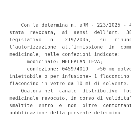
    Con la determina n. aRM - 223/2025 - 4
stata  revocata,  ai  sensi  dell'art.  38
legislativo   n.   219/2006,   su   rinunc
l'autorizzazione  all'immissione  in  comm
medicinale, nelle confezioni indicate: 

      medicinale: MELFALAN TEVA; 

      confezione: 045974019 - «50 mg polve
iniettabile o per infusione» 1 flaconcino 
flaconcino in vetro da 10 ml di solvente. 
    Qualora nel  canale  distributivo  fos
medicinale revocato, in corso di validita'
smaltite  entro  e  non  oltre  centottant