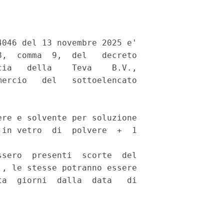
046 del 13 novembre 2025 e'

,  comma  9,  del   decreto

ia   della    Teva    B.V.,

ercio   del   sottoelencato

re e solvente per soluzione

in vetro  di  polvere  +  1



sero  presenti  scorte  del

, le stesse potranno essere

a  giorni  dalla  data   di
