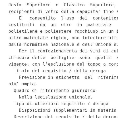
Jesi»  Superiore  e  Classico  Superiore, 
recipienti di vetro della capacita' fino a
    E'  consentito  l'uso  dei  contenitor
costituiti  da  un  otre  in  materiale   
polietilene e poliestere racchiuso in un i
altro materiale rigido, non inferiore alla
dalla normativa nazionale e dell'Unione eu
    Per il confezionamento dei vini di cui
chiusura delle  bottiglie  sono  quelli  a
vigente, con l'esclusione del tappo a coro
  Titolo del requisito / della deroga 

    Previsione in etichetta  del  riferime
piu' ampia. 

  Quadro di riferimento giuridico 

    Nella legislazione unionale. 

  Tipo di ulteriore requisito / deroga 

    Disposizioni supplementari in materia 
  Descrizione del requisito / della deroga