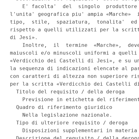
    E' facolta'  del  singolo  produttore 
l'unita' geografica piu' ampia «Marche»  i
tipo,  stile,  spaziatura,  tonalita'  ed 
rispetto a quelli utilizzati per la scritt
di Jesi». 

    Inoltre,  il  termine  «Marche»,  deve
maiuscoli e/o minuscoli uniformi a quelli 
«Verdicchio dei Castelli di Jesi», e su un
la sequenza di indicazioni elencate al par
con caratteri di altezza non superiore ris
per la scritta «Verdicchio dei Castelli di
  Titolo del requisito / della deroga 

    Previsione in etichetta del riferiment
  Quadro di riferimento giuridico 

    Nella legislazione nazionale. 

  Tipo di ulteriore requisito / deroga 

    Disposizioni supplementari in materia 
  Descrizione del requisito / della deroga