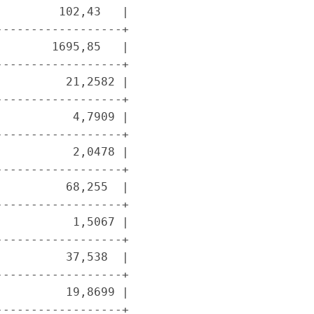
        102,43   |

-----------------+

       1695,85   |

-----------------+

         21,2582 |

-----------------+

          4,7909 |

-----------------+

          2,0478 |

-----------------+

         68,255  |

-----------------+

          1,5067 |

-----------------+

         37,538  |

-----------------+

         19,8699 |

-----------------+
