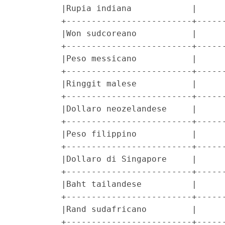
         |Rupia indiana            |      
         +-------------------------+------
         |Won sudcoreano           |      
         +-------------------------+------
         |Peso messicano           |      
         +-------------------------+------
         |Ringgit malese           |      
         +-------------------------+------
         |Dollaro neozelandese     |      
         +-------------------------+------
         |Peso filippino           |      
         +-------------------------+------
         |Dollaro di Singapore     |      
         +-------------------------+------
         |Baht tailandese          |      
         +-------------------------+------
         |Rand sudafricano         |      
         +-------------------------+------