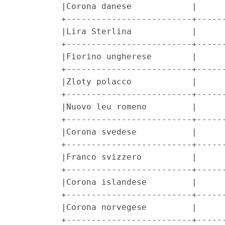
         |Corona danese            |      
         +-------------------------+------
         |Lira Sterlina            |      
         +-------------------------+------
         |Fiorino ungherese        |      
         +-------------------------+------
         |Zloty polacco            |      
         +-------------------------+------
         |Nuovo leu romeno         |      
         +-------------------------+------
         |Corona svedese           |      
         +-------------------------+------
         |Franco svizzero          |      
         +-------------------------+------
         |Corona islandese         |      
         +-------------------------+------
         |Corona norvegese         |      
         +-------------------------+------