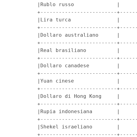
         |Rublo russo              |      
         +-------------------------+------
         |Lira turca               |      
         +-------------------------+------
         |Dollaro australiano      |      
         +-------------------------+------
         |Real brasiliano          |      
         +-------------------------+------
         |Dollaro canadese         |      
         +-------------------------+------
         |Yuan cinese              |      
         +-------------------------+------
         |Dollaro di Hong Kong     |      
         +-------------------------+------
         |Rupia indonesiana        |      
         +-------------------------+------
         |Shekel israeliano        |      
         +-------------------------+------