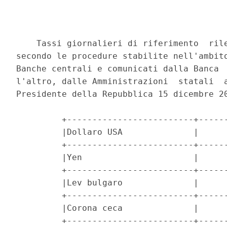
    Tassi giornalieri di riferimento  rile
secondo le procedure stabilite nell'ambito
Banche centrali e comunicati dalla Banca  
l'altro, dalle Amministrazioni  statali  a
Presidente della Repubblica 15 dicembre 20
         +-------------------------+------
         |Dollaro USA              |      
         +-------------------------+------
         |Yen                      |      
         +-------------------------+------
         |Lev bulgaro              |      
         +-------------------------+------
         |Corona ceca              |      
         +-------------------------+------