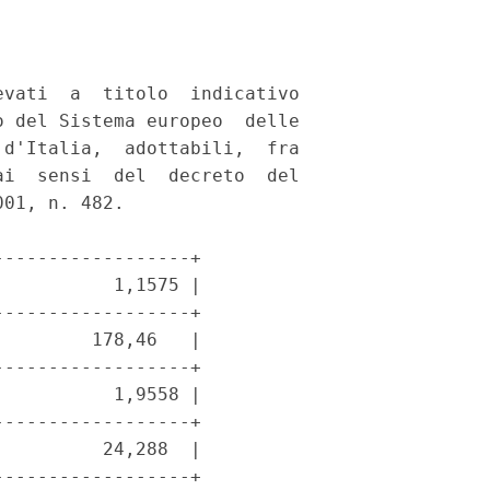
vati  a  titolo  indicativo

 del Sistema europeo  delle

d'Italia,  adottabili,  fra

i  sensi  del  decreto  del

01, n. 482. 

-----------------+

          1,1575 |

-----------------+

        178,46   |

-----------------+

          1,9558 |

-----------------+

         24,288  |

-----------------+
