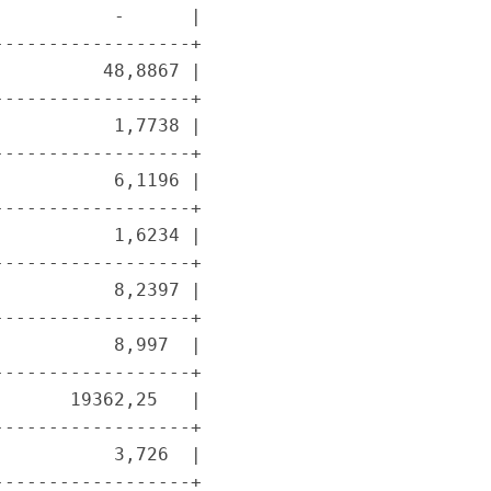
          -      |

-----------------+

         48,8867 |

-----------------+

          1,7738 |

-----------------+

          6,1196 |

-----------------+

          1,6234 |

-----------------+

          8,2397 |

-----------------+

          8,997  |

-----------------+

      19362,25   |

-----------------+

          3,726  |

-----------------+
