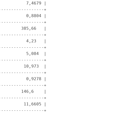
          7,4679 |

-----------------+

          0,8804 |

-----------------+

        385,66   |

-----------------+

          4,23   |

-----------------+

          5,084  |

-----------------+

         10,973  |

-----------------+

          0,9278 |

-----------------+

        146,6    |

-----------------+

         11,6605 |

-----------------+
