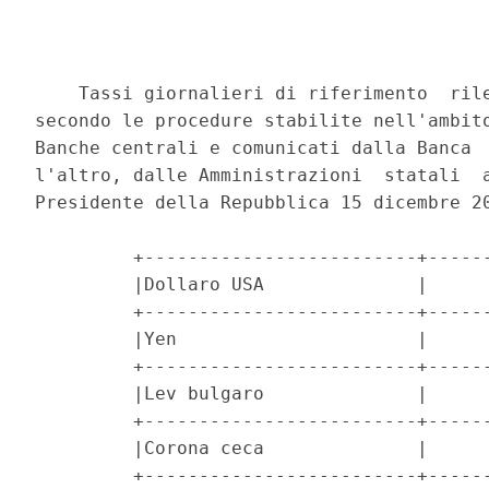
    Tassi giornalieri di riferimento  rile
secondo le procedure stabilite nell'ambito
Banche centrali e comunicati dalla Banca  
l'altro, dalle Amministrazioni  statali  a
Presidente della Repubblica 15 dicembre 20
         +-------------------------+------
         |Dollaro USA              |      
         +-------------------------+------
         |Yen                      |      
         +-------------------------+------
         |Lev bulgaro              |      
         +-------------------------+------
         |Corona ceca              |      
         +-------------------------+------