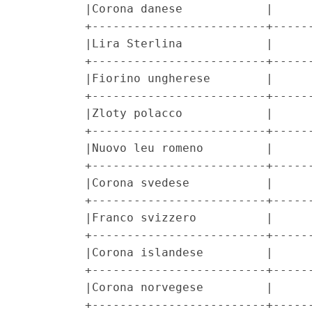
         |Corona danese            |      
         +-------------------------+------
         |Lira Sterlina            |      
         +-------------------------+------
         |Fiorino ungherese        |      
         +-------------------------+------
         |Zloty polacco            |      
         +-------------------------+------
         |Nuovo leu romeno         |      
         +-------------------------+------
         |Corona svedese           |      
         +-------------------------+------
         |Franco svizzero          |      
         +-------------------------+------
         |Corona islandese         |      
         +-------------------------+------
         |Corona norvegese         |      
         +-------------------------+------