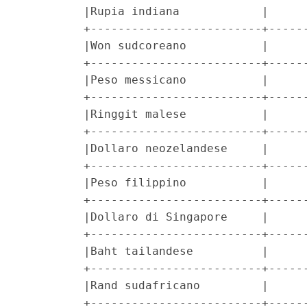
         |Rupia indiana            |      
         +-------------------------+------
         |Won sudcoreano           |      
         +-------------------------+------
         |Peso messicano           |      
         +-------------------------+------
         |Ringgit malese           |      
         +-------------------------+------
         |Dollaro neozelandese     |      
         +-------------------------+------
         |Peso filippino           |      
         +-------------------------+------
         |Dollaro di Singapore     |      
         +-------------------------+------
         |Baht tailandese          |      
         +-------------------------+------
         |Rand sudafricano         |      
         +-------------------------+------