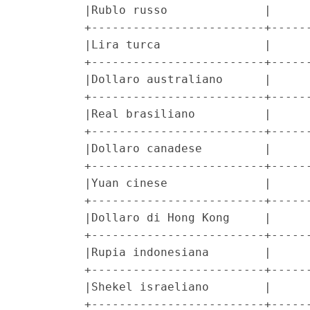
         |Rublo russo              |      
         +-------------------------+------
         |Lira turca               |      
         +-------------------------+------
         |Dollaro australiano      |      
         +-------------------------+------
         |Real brasiliano          |      
         +-------------------------+------
         |Dollaro canadese         |      
         +-------------------------+------
         |Yuan cinese              |      
         +-------------------------+------
         |Dollaro di Hong Kong     |      
         +-------------------------+------
         |Rupia indonesiana        |      
         +-------------------------+------
         |Shekel israeliano        |      
         +-------------------------+------