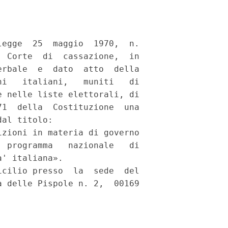
egge  25  maggio  1970,  n.

 Corte  di  cassazione,  in

rbale  e  dato  atto  della

i   italiani,   muniti   di

 nelle liste elettorali, di

1  della  Costituzione  una

al titolo: 

zioni in materia di governo

 programma   nazionale   di

' italiana». 

cilio presso  la  sede  del

 delle Pispole n. 2,  00169
