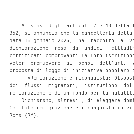
    Ai sensi degli articoli 7 e 48 della l
352, si annuncia che la cancelleria della 
data 16 gennaio 2026,  ha  raccolto  a  ve
dichiarazione  resa  da  undici   cittadin
certificati comprovanti la loro iscrizione
voler  promuovere  ai  sensi  dell'art.  7
proposta di legge di iniziativa popolare d
      «Remigrazione e riconquista: Disposi
dei  flussi  migratori,  istituzione  del 
remigrazione e di un fondo per la natalita
    Dichiarano, altresi', di eleggere domi
Comitato remigrazione e riconquista in via