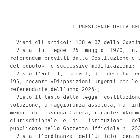
                   IL PRESIDENTE DELLA REP
  Visti gli articoli 138 e 87 della Costit
  Vista  la  legge  25  maggio  1970,  n. 
referendum previsti dalla Costituzione e s
del popolo», e successive modificazioni; 

  Visto l'art. 1, comma 1, del decreto-leg
196, recante «Disposizioni urgenti per le 
referendarie dell'anno 2026»; 

  Visto il testo della legge  costituziona
votazione, a maggioranza assoluta, ma  inf
membri di ciascuna Camera, recante: «Norme
giurisdizionale  e  di   istituzione   del
pubblicato nella Gazzetta Ufficiale n. 253
  Vista  l'ordinanza  dell'Ufficio  centra