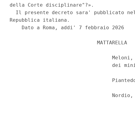
della Corte disciplinare"?». 

  Il presente decreto sara' pubblicato nel
Repubblica italiana. 

    Dato a Roma, addi' 7 febbraio 2026 

                             MATTARELLA 

                                  Meloni, 
                                  dei mini
                                  Piantedo