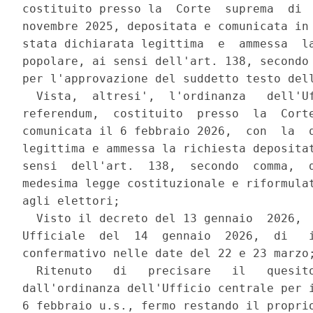
costituito presso la  Corte  suprema  di  
novembre 2025, depositata e comunicata in 
stata dichiarata legittima  e  ammessa  la
popolare, ai sensi dell'art. 138, secondo 
per l'approvazione del suddetto testo dell
  Vista,  altresi',  l'ordinanza   dell'Uf
referendum,  costituito  presso  la  Corte
comunicata il 6 febbraio 2026,  con  la  q
legittima e ammessa la richiesta depositat
sensi  dell'art.  138,  secondo  comma,  d
medesima legge costituzionale e riformulat
agli elettori; 

  Visto il decreto del 13 gennaio  2026,  
Ufficiale  del  14  gennaio  2026,  di   i
confermativo nelle date del 22 e 23 marzo;
  Ritenuto   di   precisare   il   quesito
dall'ordinanza dell'Ufficio centrale per i
6 febbraio u.s., fermo restando il proprio