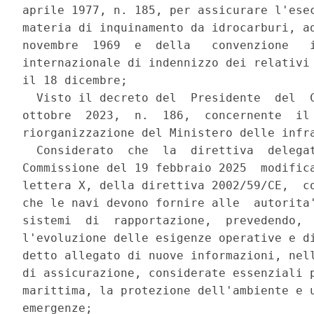
aprile 1977, n. 185, per assicurare l'esec
materia di inquinamento da idrocarburi, ad
novembre  1969  e  della   convenzione   i
internazionale di indennizzo dei relativi 
il 18 dicembre; 

  Visto il decreto del  Presidente  del  C
ottobre  2023,  n.  186,  concernente  il 
riorganizzazione del Ministero delle infra
  Considerato  che  la  direttiva  delegat
Commissione del 19 febbraio 2025  modifica
lettera X, della direttiva 2002/59/CE,  co
che le navi devono fornire alle  autorita'
sistemi  di  rapportazione,  prevedendo,  
l'evoluzione delle esigenze operative e di
detto allegato di nuove informazioni, nell
di assicurazione, considerate essenziali p
marittima, la protezione dell'ambiente e u
emergenze; 
