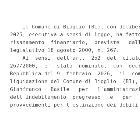
    Il Comune di Bioglio (BI), con deliber
2025, esecutiva a sensi di legge, ha fatto
risanamento  finanziario,  previste   dall
legislativo 18 agosto 2000, n. 267. 

    Ai  sensi  dell'art.  252  del  citato
267/2000,  e'  stato  nominato,  con  decr
Repubblica del 9  febbraio  2026,  il  com
liquidazione del Comune di Bioglio  (BI), 
Gianfranco   Basile   per   l'amministrazi
dell'indebitamento  pregresso   e   per   