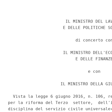
                       IL MINISTRO DEL LAV
                      E DELLE POLITICHE SO
                           di concerto con
                      IL MINISTRO DELL'ECO
                           E DELLE FINANZE
                                e con 

                     IL MINISTRO DELLA GIU
  Vista la legge 6 giugno 2016, n. 106, re
per la riforma del Terzo  settore,  dell'i
disciplina del servizio civile universale»