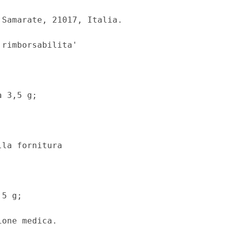
Samarate, 21017, Italia. 

rimborsabilita' 

 3,5 g; 

la fornitura 

5 g; 

one medica. 
