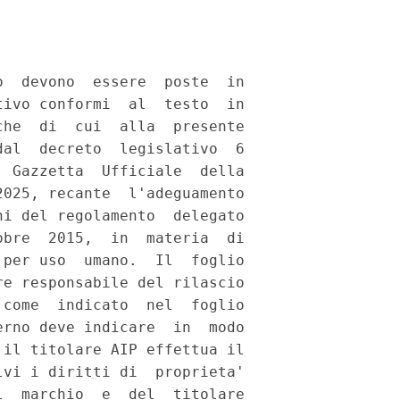
  devono  essere  poste  in

ivo conformi  al  testo  in

he  di  cui  alla  presente

al  decreto  legislativo  6

 Gazzetta  Ufficiale  della

025, recante  l'adeguamento

i del regolamento  delegato

bre  2015,  in  materia  di

per uso  umano.  Il  foglio

e responsabile del rilascio

come  indicato  nel  foglio

rno deve indicare  in  modo

il titolare AIP effettua il

vi i diritti di  proprieta'

  marchio  e  del  titolare
