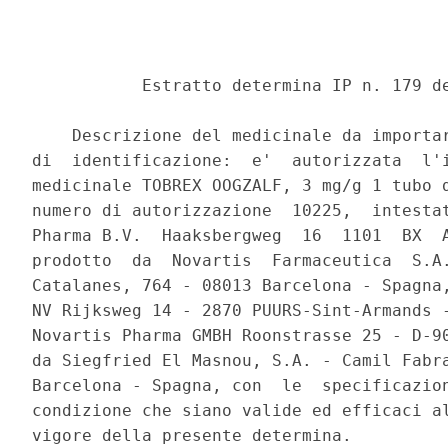
           Estratto determina IP n. 179 de
    Descrizione del medicinale da importar
di  identificazione:  e'  autorizzata  l'i
medicinale TOBREX OOGZALF, 3 mg/g 1 tubo d
numero di autorizzazione  10225,  intestat
Pharma B.V.  Haaksbergweg  16  1101  BX  A
prodotto  da  Novartis  Farmaceutica  S.A.
Catalanes, 764 - 08013 Barcelona - Spagna,
NV Rijksweg 14 - 2870 PUURS-Sint-Armands -
Novartis Pharma GMBH Roonstrasse 25 - D-90
da Siegfried El Masnou, S.A. - Camil Fabra
Barcelona - Spagna, con  le  specificazion
condizione che siano valide ed efficaci al
vigore della presente determina. 
