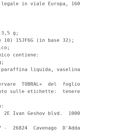
legale in viale Europa, 160

3,5 g; 

 10) 15JF6G (in base 32); 

co; 

ico contiene: 

; 

paraffina liquida, vaselina

rvare  TOBRAL»  del  foglio

to sulle etichette:  tenere

: 

 2E Ivan Geshov blvd.  1000

 -  26824  Cavenago  D'Adda
