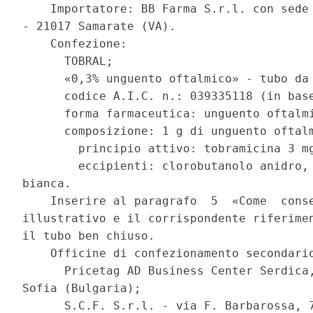
    Importatore: BB Farma S.r.l. con sede 
- 21017 Samarate (VA). 

    Confezione: 

      TOBRAL; 

      «0,3% unguento oftalmico» - tubo da 
      codice A.I.C. n.: 039335118 (in base
      forma farmaceutica: unguento oftalmi
      composizione: 1 g di unguento oftalm
        principio attivo: tobramicina 3 mg
        eccipienti: clorobutanolo anidro, 
bianca. 

    Inserire al paragrafo  5  «Come  conse
illustrativo e il corrispondente riferimen
il tubo ben chiuso. 

    Officine di confezionamento secondario
      Pricetag AD Business Center Serdica,
Sofia (Bulgaria); 

      S.C.F. S.r.l. - via F. Barbarossa, 7