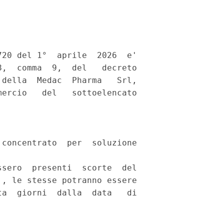
20 del 1°  aprile  2026  e'

,  comma  9,  del   decreto

della  Medac  Pharma   Srl,

ercio   del   sottoelencato

concentrato  per  soluzione

sero  presenti  scorte  del

, le stesse potranno essere

a  giorni  dalla  data   di
