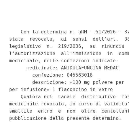
    Con la determina n. aRM - 51/2026 - 37
stata  revocata,  ai  sensi  dell'art.  38
legislativo  n.  219/2006,  su  rinuncia  
l'autorizzazione  all'immissione  in  comm
medicinale, nelle confezioni indicate: 

      medicinale: ANIDULAFUNGINA MEDAC 

        confezione: 045563018 

        descrizione: «100 mg polvere per  
per infusione» 1 flaconcino in vetro 

    Qualora nel  canale  distributivo  fos
medicinale revocato, in corso di validita'
smaltite  entro  e  non  oltre  centottant